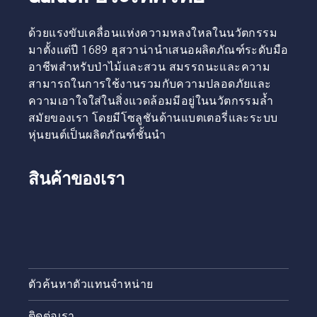
งาน
ทางด้าน
ทำให้คุณ
ล่างของ
ทำงาน
กิ่งไม้
ด้วยแรงขับเคลื่อนแห่งความหลงใหลในนวัตกรรม
ได้นาน
ด้วยวิธีนี้
มาตั้งแต่ปี 1689 ฮุสวาน่านำเสนอผลิตภัณฑ์ระดับมือ
ขึ้นโดย
คุณจะ
อาชีพสำหรับป่าไม้และสวน สมรรถนะและความ
ไม่ต้อง
สามารถ
สามารถในการใช้งานรวมกับความปลอดภัยและ
หยุดพัก
หลีกเลี่ยง
ความเอาใจใส่ในสิ่งแวดล้อมมีอยู่ในนวัตกรรมล้ำ
แผ่น
บังคับโซ่
สมัยของเรา โดยมีโซลูชันด้านแบตเตอรี่และระบบ
ติดเมื่อ
หุ่นยนต์เป็นผลิตภัณฑ์ชั้นนำ
คุณตัดกิ่ง
ไม้ที่หนา
ขึ้น ต่อไป
สินค้าของเรา
ให้ตัด
จากด้าน
บนและ
ใกล้กับ
ลำต้นขึ้น
อีกเล็ก
น้อย
ตัวค้นหาตัวแทนจำหน่าย
สุดท้าย
ตัดตอไม้
ใกล้กับ
ติดต่อเรา