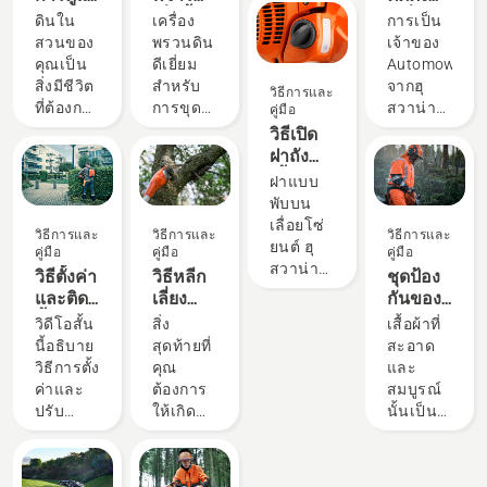
สนาม
เมื่อซื้อ
เครื่อง
ดินใน
เครื่อง
การเป็น
หญ้า
เครื่อง
ตัดหญ้า
สวนของ
พรวนดิน
เจ้าของ
จากฮุ
พรวน
อัตโน
คุณเป็น
ดีเยี่ยม
Automower®
สวาน่า -
ดิน
มัติฮุสวา
สิ่งมีชีวิต
สำหรับ
จากฮุ
วิธีการและ
วิธี
น่าของ
ที่ต้องการ
การขุด
สวาน่า
คู่มือ
เตรียม
คุณ
อากาศ
สนาม
คือการ
วิธีเปิด
ดิน
น้ำ และ
หญ้าหรือ
ใช้งาน
ฝาถัง
สาร
เตรียม
ได้ง่าย
เชื้อเพลิง
ฝาแบบ
อาหาร
แปลง
ซึ่งรู้สึก
ของ
พับบน
นั่นคือ
สวน
ได้ทันที
เลื่อยโซ่
เลื่อยโซ่
วิธีการและ
วิธีการและ
วิธีการและ
เหตุที่การ
สำหรับ
เพราะ
ยนต์
ยนต์ ฮุ
คู่มือ
คู่มือ
คู่มือ
พรวนดิน
หว่าน
แม้แต่
สวาน่า
วิธีตั้งค่า
วิธีหลีก
ชุดป้อง
- หรือ
เราได้
กระบวนการ
ช่วยให้
และติด
เลี่ยง
กันของฮุ
การเตรี
รวบรวม
ติดตั้ง
คุณ
ตั้ง
แท่งตัด
สวาน่า:
วิดีโอสั้น
สิ่ง
เสื้อผ้าที่
ยมดิน -
คำ
ก็ได้รับ
สามารถ
แบตเตอรี่
ติดเมื่อ
คู่มือการ
นี้อธิบาย
สุดท้ายที่
สะอาด
นั้นเป็น
แนะนำ
การปรับ
เติมเชื้อ
สะพาย
เล็ม
ซักและ
วิธีการตั้ง
คุณ
และ
สิ่งจำเป็น
บางอย่าง
แต่งมา
เพลิงให้
หลัง
ต้นไม้
ซ่อมแซม
ค่าและ
ต้องการ
สมบูรณ์
สำหรับ
ที่ควรพิ
อย่างดี นี่
กับเลื่อย
อย่างถูก
ด้วย
ปรับ
ให้เกิด
นั้นเป็น
สวนที่มี
จาณา
คือคำ
โซ่ยนต์
ต้อง
เลื่อยเล็ม
แบตเตอรี่
ขึ้นคือ
เสื้อผ้าที่
สุขภาพดี
ก่อนที่คุณ
แนะนำที่
ของคุณ
กิ่งไม้
สะพาย
แท่งตัด
ปลอดภัย
และนั่น
จะซื้อ
จะแสดง
ได้ง่าย
หลังที่ใช้
ติดอยู่ใน
ชุด
คือสาเหตุ
เครื่อง
ว่าการ
ขึ้นเมื่อ