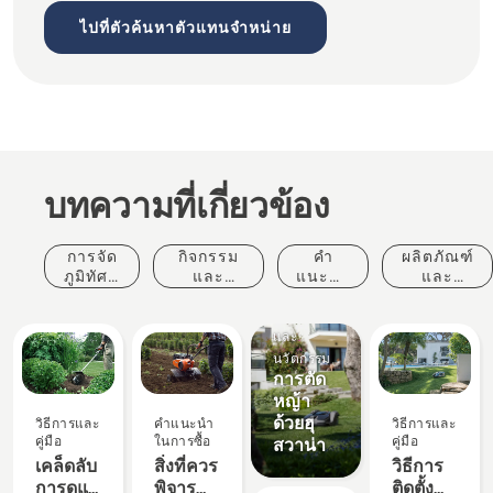
ไปที่ตัวค้นหาตัวแทนจำหน่าย
บทความที่เกี่ยวข้อง
การจัด
กิจกรรม
คำ
ผลิตภัณฑ์
ภูมิทัศน์
และ
แนะนำ
และ
เชิง
เหตุการณ์
ในการ
นวัตกรรม
พาณิชย์
ผลิตภัณฑ์
ซื้อ
และ
นวัตกรรม
การตัด
หญ้า
ด้วยฮุ
วิธีการและ
คำแนะนำ
วิธีการและ
คู่มือ
ในการซื้อ
คู่มือ
สวาน่า
เคล็ดลับ
สิ่งที่ควร
วิธีการ
การดูแล
พิจารณา
ติดตั้ง