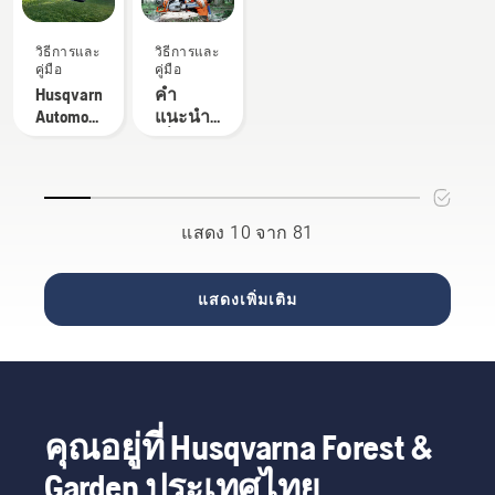
เพื่อ
กิ่งไม้เมื่อ
ป้องกัน
ที่เรา
พรวนดิน
ติดตั้ง
อยู่ในป่า
ทำงาน
เล็ม
ของคุณ
เขียนคำ
ใหม่
เครื่องตัด
แม้จะ
วิธีการและ
วิธีการและ
ร่วมกับ
ต้นไม้
จะสัมผัส
แนะนำ
หญ้าอัต
สวม
คู่มือ
คู่มือ
ผลิตภัณฑ์
โดยใช้
กับเหงื่อ
เกี่ยวกับ
โนมัติฮุ
ถุงมือ กด
Husqvarna
คำ
แบตเตอรี่
เลื่อยเล็ม
และ
เรื่องนี้
สวาน่า
ฝาแล้ว
Automower®
แนะนำ
ระดับมือ
กิ่งไม้ เพื่อ
น้ำมันอยู่
ขึ้น
นั้น
ใช้มือ
- คำถาม
เกี่ยวกับ
อาชีพ
หลีกเลี่ยง
เสมอ ซึ่ง
ง่ายดาย
หมุนหรือ
ที่พบ
ตะไบ
ของฮุ
เหตุการณ์
อาจซึม
เพียงใด
ใช้
บ่อย
และ
สวาน่า
นี้ คุณ
เข้าไปถึง
ไขควง
อุปกรณ์
การติด
ควรทำ
ชั้น
หาก
ตะไบ
แสดง 10 จาก 81
ตั้ง
ตาม
ป้องกัน
จำเป็น
แบตเตอรี่
เทคนิคที่
และลด
สะพาย
แสดงใน
ประสิทธิภาพ
หลังที่ถูก
วิดีโอสั้น
แสดงเพิ่มเติม
ต้องจะให้
นี้ ขั้น
ความ
แรกคุณ
สบาย
ควรตัด
มากขึ้น
แบบสั้น
และลด
ในระยะ
ความ
ที่ห่างจาก
คุณอยู่ที่ Husqvarna Forest &
อ่อนล้า
ลำต้นไม่
เมื่อใช้
มากจาก
Garden ประเทศไทย