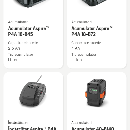
Acumulatori
Acumulatori
Vezi
Vezi
Acumulator Aspire™
Acumulator Aspire™
mai
mai
P4A 18-B45
P4A 18-B72
multe
multe
Capacitate baterie
Capacitate baterie
detalii
detalii
2,5 Ah
4 Ah
despre
despre
Tip acumulator
Tip acumulator
Acumulator
Acumulator
Li-Ion
Li-Ion
Aspire™
Aspire™
P4A
P4A
18-
18-
B45
B72
Încărcătoare
Acumulatori
Vezi
Vezi
Încărcător Aspire™ P4A
Acumulator 40-B140