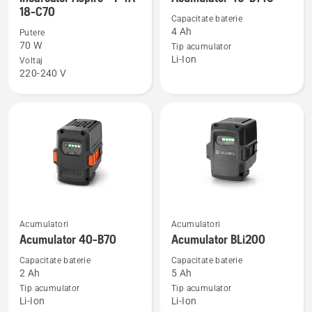
mai
mai
18-C70
multe
multe
Capacitate baterie
4 Ah
Putere
detalii
detalii
70 W
Tip acumulator
despre
despre
Li-Ion
Voltaj
Încărcător
Acumulator
220-240 V
Aspire™
40-
P4A
B140
18-
C70
Vezi
Vezi
Acumulatori
Acumulatori
mai
mai
Acumulator 40-B70
Acumulator BLi200
multe
multe
Capacitate baterie
Capacitate baterie
detalii
detalii
2 Ah
5 Ah
despre
despre
Tip acumulator
Tip acumulator
Li-Ion
Li-Ion
Acumulator
Acumulator