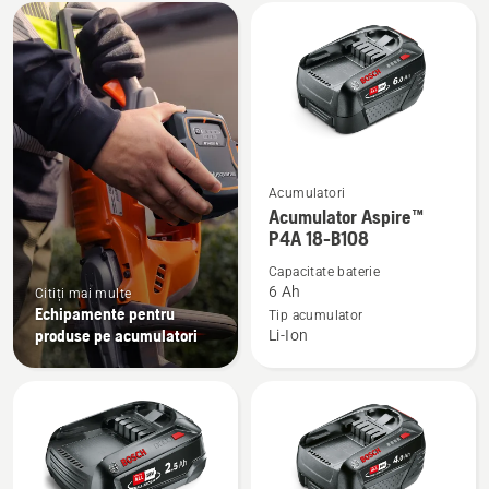
Toate
produsele
Acumulatori
Vezi
Acumulator Aspire™
mai
P4A 18-B108
multe
Capacitate baterie
detalii
6 Ah
Citiți mai multe
despre
Echipamente pentru
Tip acumulator
Acumulator
produse pe acumulatori
Li-Ion
Aspire™
P4A
18-
B108