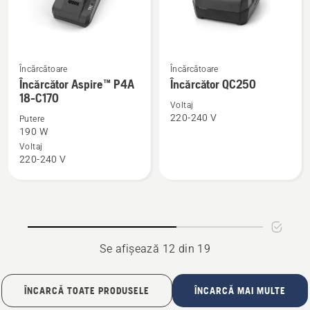
Încărcătoare
Încărcătoare
Vezi
Vezi
Încărcător Aspire™ P4A
Încărcător QC250
mai
mai
18-C170
multe
multe
Voltaj
220-240 V
Putere
detalii
detalii
190 W
despre
despre
Voltaj
Încărcător
Încărcător
220-240 V
Aspire™
QC250
P4A
18-
C170
Se afișează 12 din 19
ÎNCARCĂ TOATE PRODUSELE
ÎNCARCĂ MAI MULTE