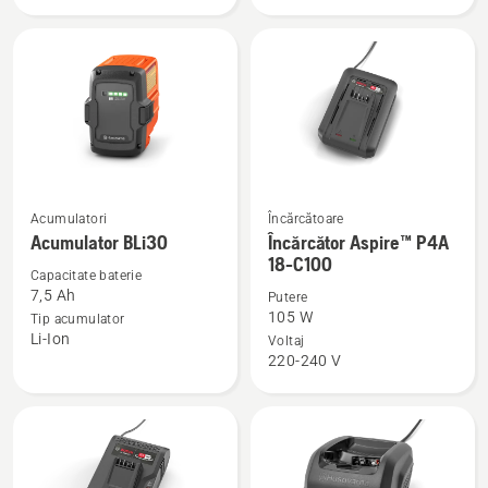
40-
BLi200
B70
Acumulatori
Încărcătoare
Vezi
Vezi
Acumulator BLi30
Încărcător Aspire™ P4A
mai
mai
18-C100
multe
multe
Capacitate baterie
7,5 Ah
Putere
detalii
detalii
105 W
Tip acumulator
despre
despre
Li-Ion
Voltaj
Acumulator
Încărcător
220-240 V
BLi30
Aspire™
P4A
18-
C100