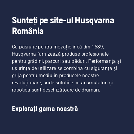
sezonului.
păstra
experiența?
și al
aveți
gazonul
Nu vă
îngrijirii
nevoie în
sănătos
faceți
parcurilor.
Sunteți pe site-ul Husqvarna
orice
și bogat
griji. Iată
Aceștia
moment.
pe
un ghid
formează
România
Vă puteți
parcursul
pas cu
echipa
bucura
sezonului.
pas
H. Și
și de un
despre
sunt cei
Cu pasiune pentru inovație încă din 1689,
consum
cum să
mai
mai
Husqvarna furnizează produse profesionale
reparați
exigenți
eficient
pentru grădini, parcuri sau păduri. Performanța și
un
dintre
de
gazon
ușurința de utilizare se combină cu siguranța și
utilizatorii
combustibil
neuniform,
noștri.
grija pentru mediu în produsele noastre
și de
cu
revoluționare, unde soluțiile cu acumulatori și
emisii de
aspect
eșapament
robotica sunt deschizătoare de drumuri.
de
mai
petice.
reduse,
comparativ
Explorați gama noastră
cu
motoarele
convenționale.