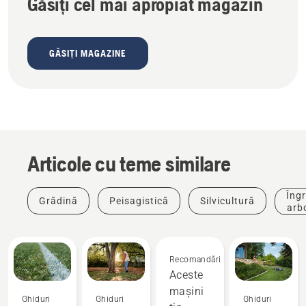
Găsiți cel mai apropiat magazin
GĂSIȚI MAGAZINE
Articole cu teme similare
Îngr
Grădină
Peisagistică
Silvicultură
arbo
Recomandări
Aceste
mașini
Ghiduri
Ghiduri
Ghiduri