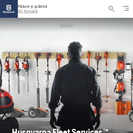
Pădure și grădină
RO, Română
Servicii
Husqvarna Fleet Services™