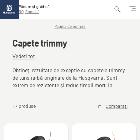
Pădure și grădină
RO, Română
Pagina de pornire
Capete trimmy
Vedeți tot
Obțineți rezultate de excepție cu capetele trimmy
de tuns iarbă originale de la Husqvarna. Sunt
extrem de rezistente şi reduc timpii morţi la
minim.
17 produse
Comparați
Toate
produsele