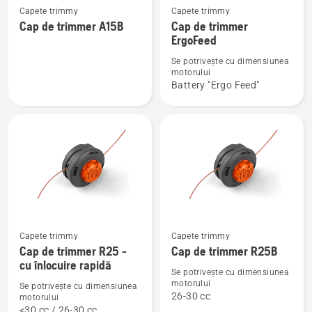
Vezi
Vezi
Capete trimmy
Capete trimmy
mai
mai
Cap de trimmer A15B
Cap de trimmer
multe
multe
ErgoFeed
detalii
detalii
Se potrivește cu dimensiunea
despre
despre
motorului
Battery "Ergo Feed"
Cap
Cap
de
de
trimmer
trimmer
A15B
ErgoFeed
Vezi
Vezi
Capete trimmy
Capete trimmy
mai
mai
Cap de trimmer R25 -
Cap de trimmer R25B
multe
multe
cu înlocuire rapidă
Se potrivește cu dimensiunea
detalii
detalii
motorului
Se potrivește cu dimensiunea
despre
despre
26-30 cc
motorului
<30 cc / 26-30 cc