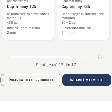
Vezi
Vezi
Capete trimmy
Capete trimmy
Cap Trimmy T25
Cap trimmy T35
mai
mai
multe
multe
Se potrivește cu dimensiunea
Se potrivește cu dimensiunea
motorului
motorului
detalii
detalii
<30 cc
30-42 cc
despre
despre
Dimensiune min. cablu
Dimensiune min. cablu
Cap
Cap
2 mm
2,4 mm
Trimmy
trimmy
T25
T35
Se afișează 12 din 17
ÎNCARCĂ TOATE PRODUSELE
ÎNCARCĂ MAI MULTE