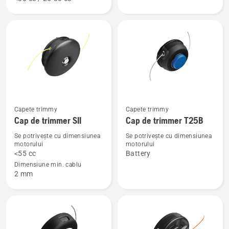
Cap
Cap
de
de
trimmer
trimmer
R25
R25B
-
cu
înlocuire
rapidă
Vezi
Vezi
Capete trimmy
Capete trimmy
Cap de trimmer SII
Cap de trimmer T25B
mai
mai
multe
multe
Se potrivește cu dimensiunea
Se potrivește cu dimensiunea
motorului
motorului
detalii
detalii
<55 cc
Battery
despre
despre
Dimensiune min. cablu
Cap
Cap
2 mm
de
de
trimmer
trimmer
SII
T25B