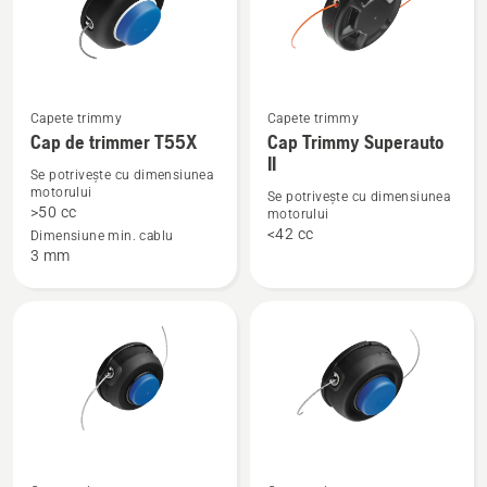
Vezi
Vezi
Capete trimmy
Capete trimmy
Cap de trimmer T55X
Cap Trimmy Superauto
mai
mai
II
multe
multe
Se potrivește cu dimensiunea
motorului
detalii
detalii
Se potrivește cu dimensiunea
>50 cc
motorului
despre
despre
<42 cc
Dimensiune min. cablu
Cap
Cap
3 mm
de
Trimmy
trimmer
Superauto
T55X
II