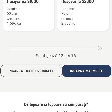
mai
mai
material compozit
material compozit
Husqvarna S1600
Husqvarna S2800
multe
multe
Lungime
Lungime
detalii
detalii
60 cm
70 cm
despre
despre
Greutate
Greutate
1,696 kg
2,958 kg
Husqvarna
Husqvarna
S1600
S2800
Se afișează 12 din 16
ÎNCARCĂ TOATE PRODUSELE
ÎNCARCĂ MAI MULTE
Ce topoare și topoare să cumpărați?