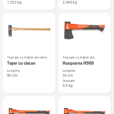
Topor
Topor
1,322 kg
2,085 kg
mic
pentru
pentru
despicat
despicat
-
mare
Vezi
Vezi
Topoare cu mâner din lemn
Topoare cu mâner din
mai
mai
material compozit
Topor cu ciocan
Husqvarna H900
multe
multe
Lungime
Lungime
detalii
detalii
80 cm
34 cm
despre
despre
Greutate
0,9 kg
Topor
Husqvarna
cu
H900
ciocan