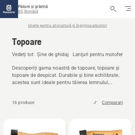
Pădure și grădină
RO, Română
Unelte pentru silvicultură și îngrijirea arborilor
Topoare
Vedeți tot
Șine de ghidaj
Lanţuri pentru motoferăstră
Descoperiți gama noastră de topoare, topoare și
topoare de despicat. Durabile și bine echilibrate,
acestea sunt ideale pentru tăierea lemnului,
despicare, lucrări în grădină și alte lucrări
similare.
16 produse
Comparați
Toate
produsele