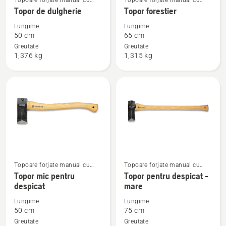
Topoare forjate manual cu
Topoare forjate manual cu
mai
mai
mâner din lemn
mâner din lemn
Topor de dulgherie
Topor forestier
multe
multe
Lungime
Lungime
detalii
detalii
50 cm
65 cm
despre
despre
Greutate
Greutate
1,376 kg
1,315 kg
Topor
Topor
de
forestier
dulgherie
Topoare forjate manual cu
Topoare forjate manual cu
Vezi
Vezi
mâner din lemn
mâner din lemn
Topor mic pentru
Topor pentru despicat -
mai
mai
despicat
mare
multe
multe
Lungime
Lungime
detalii
detalii
50 cm
75 cm
despre
despre
Greutate
Greutate