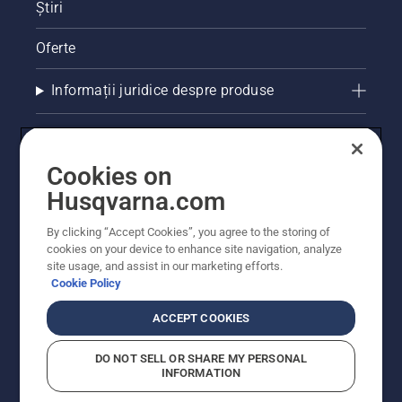
Știri
Oferte
Informații juridice despre produse
Alte site-uri Husqvarna
Cookies on
Husqvarna.com
By clicking “Accept Cookies”, you agree to the storing of
cookies on your device to enhance site navigation, analyze
site usage, and assist in our marketing efforts.
Cookie Policy
ACCEPT COOKIES
© Husqvarna AB (publ). Toate drepturile rezervate.
Prețurile prezentate includ TVA și sunt prețuri
DO NOT SELL OR SHARE MY PERSONAL
recomandate pentru comercializarea cu amănuntul.
INFORMATION
Husqvarna își rezervă dreptul de a face modificări în
structura de prețuri. Promoțiile se desfășoară în limita