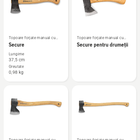
Vezi
Vezi
Topoare forjate manual cu
Topoare forjate manual cu
mai
mai
mâner din lemn
mâner din lemn
Secure
Secure pentru drumeții
multe
multe
Lungime
detalii
detalii
37,5 cm
despre
despre
Greutate
0,98 kg
Secure
Secure
pentru
drumeții
Vezi
Vezi