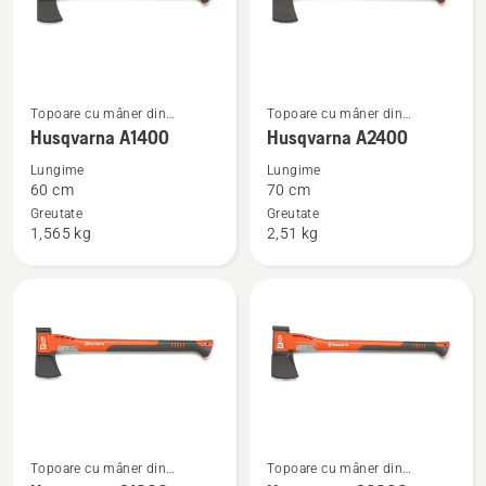
Vezi
Vezi
Topoare cu mâner din
Topoare cu mâner din
mai
mai
material compozit
material compozit
Husqvarna A1400
Husqvarna A2400
multe
multe
Lungime
Lungime
detalii
detalii
60 cm
70 cm
despre
despre
Greutate
Greutate
1,565 kg
2,51 kg
Husqvarna
Husqvarna
A1400
A2400
Vezi
Vezi
Topoare cu mâner din
Topoare cu mâner din