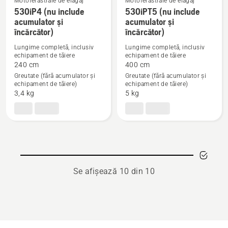
Motoferăstraie de elagaj
Motoferăstraie de elagaj
530iP4 (nu include
530iPT5 (nu include
acumulator și
acumulator și
Vezi
Vezi
încărcător)
încărcător)
mai
mai
multe
multe
Lungime completă, inclusiv
Lungime completă, inclusiv
echipament de tăiere
echipament de tăiere
detalii
detalii
240 cm
400 cm
despre
despre
Greutate (fără acumulator și
Greutate (fără acumulator și
530iP4
530iPT5
echipament de tăiere)
echipament de tăiere)
3,4 kg
5 kg
(nu
(nu
include
include
acumulator
acumulator
și
și
încărcător)
încărcător)
Se afișează 10 din 10