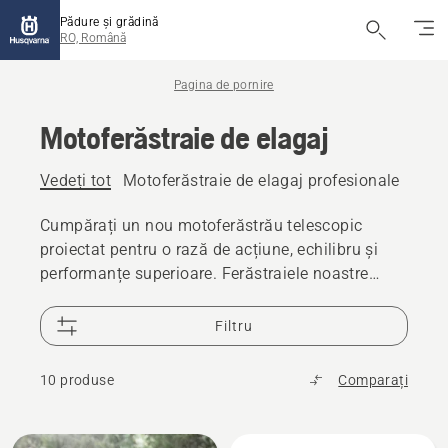
Pădure și grădină
RO, Română
Pagina de pornire
Motoferăstraie de elagaj
Vedeți tot
Motoferăstraie de elagaj profesionale
Moto
Cumpărați un nou motoferăstrău telescopic
proiectat pentru o rază de acțiune, echilibru și
performanțe superioare. Ferăstraiele noastre
telescopice sunt concepute să vă ajute să lucrați
eficient și să obțineți rezultate excelente. Oferim
Filtru
o gamă de ferăstraie telescopice (pentru elagaj)
pe benzină și cu acumulator (baterie), atât pentru
10 produse
Comparați
utilizare rezidențială și profesională.
Toate