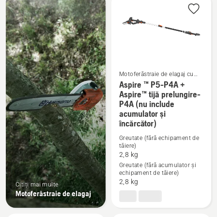
produsele
Motoferăstraie de elagaj cu
acumulatori
Aspire ™ P5-P4A +
Aspire™ tijă prelungire-
P4A (nu include
Vezi
acumulator și
mai
încărcător)
multe
Greutate (fără echipament de
detalii
tăiere)
despre
2,8 kg
Aspire
Greutate (fără acumulator și
echipament de tăiere)
™
2,8 kg
Citiți mai multe
P5-
Motoferăstraie de elagaj
P4A
+