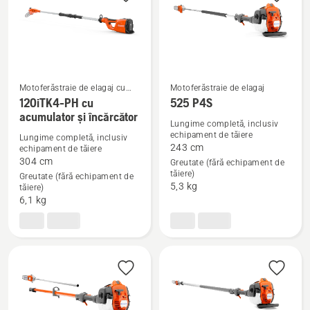
-
P4A
cu
acumulator
și
Motoferăstraie de elagaj cu
Motoferăstraie de elagaj
încărcător
acumulatori
120iTK4-PH cu
525 P4S
Vezi
Vezi
acumulator și încărcător
Lungime completă, inclusiv
mai
mai
echipament de tăiere
Lungime completă, inclusiv
multe
multe
243 cm
echipament de tăiere
detalii
detalii
304 cm
Greutate (fără echipament de
tăiere)
Greutate (fără echipament de
despre
despre
5,3 kg
tăiere)
120iTK4-
525 P4S
6,1 kg
PH
cu
acumulator
și
încărcător