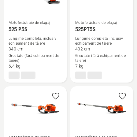
Motoferăstraie de elagaj
Motoferăstraie de elagaj
525 P5S
525PT5S
Vezi
Vezi
mai
mai
Lungime completă, inclusiv
Lungime completă, inclusiv
echipament de tăiere
echipament de tăiere
multe
multe
340 cm
402 cm
detalii
detalii
Greutate (fără echipament de
Greutate (fără echipament de
despre
despre
tăiere)
tăiere)
6,4 kg
7 kg
525 P5S
525PT5S