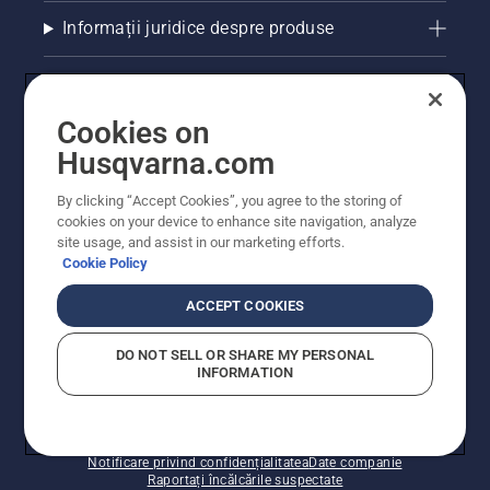
Informații juridice despre produse
Alte site-uri Husqvarna
Cookies on
Husqvarna.com
By clicking “Accept Cookies”, you agree to the storing of
cookies on your device to enhance site navigation, analyze
site usage, and assist in our marketing efforts.
Cookie Policy
ACCEPT COOKIES
© Husqvarna AB (publ). Toate drepturile rezervate.
Prețurile prezentate includ TVA și sunt prețuri
DO NOT SELL OR SHARE MY PERSONAL
recomandate pentru comercializarea cu amănuntul.
INFORMATION
Husqvarna își rezervă dreptul de a face modificări în
structura de prețuri. Promoțiile se desfășoară în limita
stocului disponibil.
Politica privind modulele cookie
Condiții de utilizare
Notificare privind confidențialitatea
Date companie
Raportați încălcările suspectate