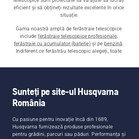
telescopice sunt proiectate să vă ajute să lucrați 
eficient și să obțineți rezultate excelente în orice 
situație.
Gama noastră amplă de ferăstraie telescopice 
include 
ferăstraie telescopice profesionale
, 
ferăstraie cu acumulator (baterie)
 și pe 
benzină
. 
Indiferent ce ferăstrău telescopic alegeți, toate 
sunt proiectate să vă ajute să lucrați ușor și să 
obțineți rezultate excelente în orice situație.
Sunteți pe site-ul Husqvarna
România
Cu pasiune pentru inovație încă din 1689,
Husqvarna furnizează produse profesionale
pentru grădini, parcuri sau păduri. Performanța și