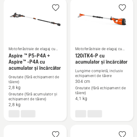
Aspire™
tijă
prelungire-
P4A
(nu
include
acumulator
Motoferăstraie de elagaj cu
Motoferăstraie de elagaj cu
și
acumulatori
acumulatori
Aspire ™ P5-P4A +
120iTK4-P cu
Aspire™ -P4A cu
acumulator și încărcător
încărcător)
Vezi
Vezi
acumulator și încărcător
mai
mai
Lungime completă, inclusiv
echipament de tăiere
multe
multe
Greutate (fără echipament de
304 cm
tăiere)
detalii
detalii
2,8 kg
Greutate (fără echipament de
despre
despre
tăiere)
Greutate (fără acumulator și
4,1 kg
Aspire
120iTK4-
echipament de tăiere)
2,8 kg
™
P
P5-
cu
P4A
acumulator
+
și
Aspire™
încărcător