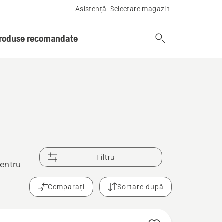
Asistență
Selectare magazin
produse recomandate
Filtru
pentru
Comparați
Sortare după