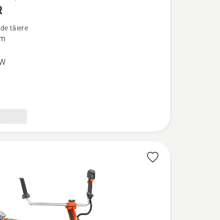
R
de tăiere
cm
kW