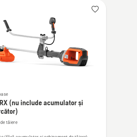
oase
RX (nu include acumulator și
rcător)
de tăiere