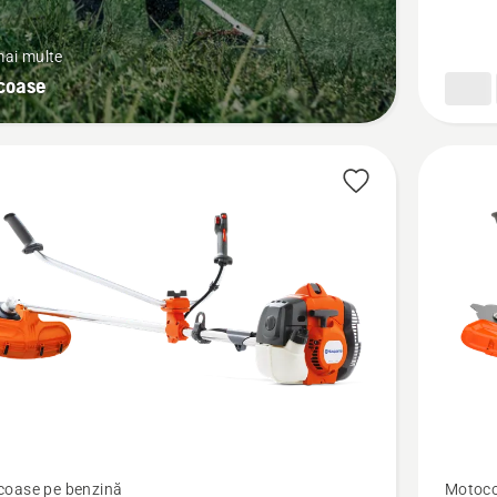
 mai multe
coase
Vezi
oase pe benzină
Motoco