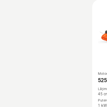
Vezi
Moto
525
mai
multe
Lăţim
45 c
detalii
Puter
despre
1 kW