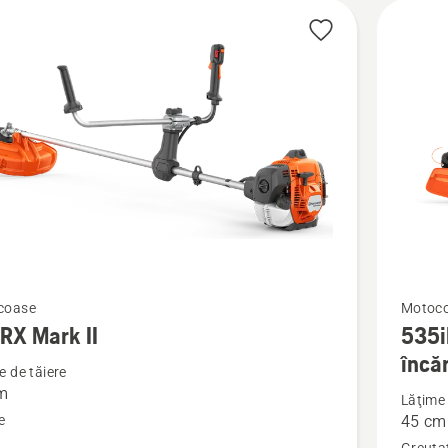
Vezi
coase
Motoc
RX Mark II
535i
mai
încă
multe
e de tăiere
m
detalii
Lăţime 
e
45 cm
despre