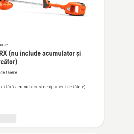
oase
RX (nu include acumulator și
rcător)
de tăiere
e (fără acumulator și echipament de tăiere)
tor
or)