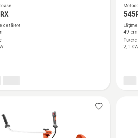
Vezi
coase
Motoc
5RX
545
mai
multe
e de tăiere
Lăţime 
m
49 cm
detalii
e
Putere
despre
kW
2,1 k
545RX