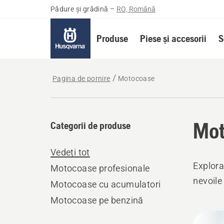
Pădure și grădină
–
RO, Română
Produse
Piese și accesorii
S
Pagina de pornire
Motocoase
Mot
Categorii de produse
Vedeți tot
Explora
Motocoase profesionale
nevoile
Motocoase cu acumulatori
Motocoase pe benzină
Toate