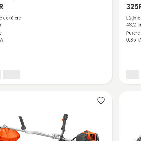
R
325
mai
multe
e de tăiere
Lăţime 
m
43,2 
detalii
e
Putere
despre
kW
0,85 
325R