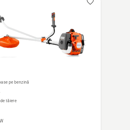
ase pe benzină
R
de tăiere
kW