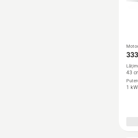
Vezi
Motoc
333
mai
multe
Lăţim
43 c
detalii
Puter
despre
1 kW
333R
Mark
II