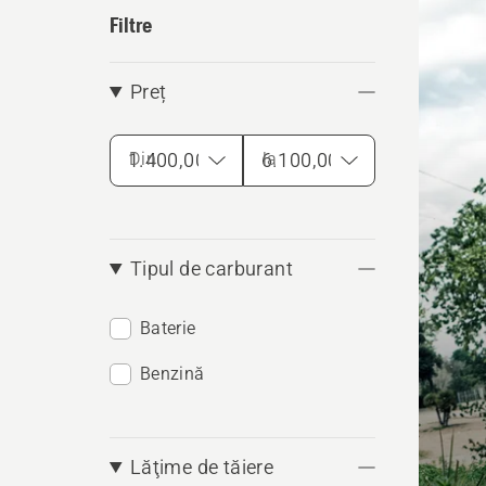
produ
Filtre
Preț
Din
la
Tipul de carburant
Baterie
Benzină
Lăţime de tăiere