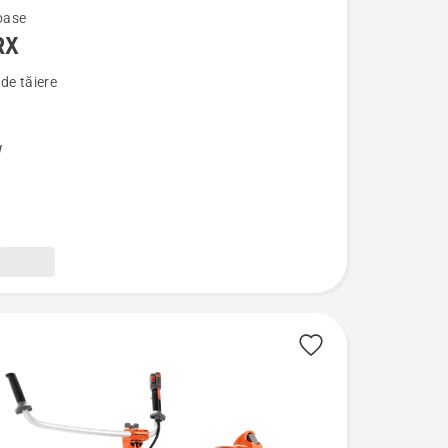
oase
RX
de tăiere
W