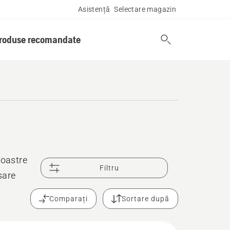
Asistență
Selectare magazin
produse recomandate
noastre
Filtru
sare
Comparați
Sortare după