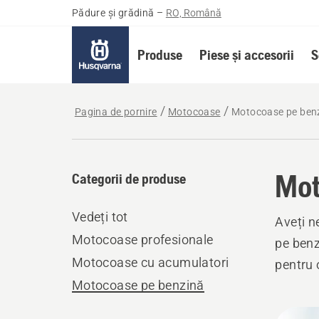
Pădure și grădină
–
RO, Română
Produse
Piese și accesorii
S
Pagina de pornire
Motocoase
Motocoase pe ben
Mot
Categorii de produse
Vedeți tot
Aveți n
Motocoase profesionale
pe benz
Motocoase cu acumulatori
pentru 
Motocoase pe benzină
Toate