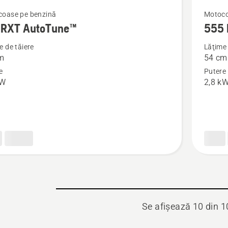
Vezi
oase pe benzină
Motoco
RXT AutoTune™
555
mai
multe
e de tăiere
Lăţime 
m
54 cm
detalii
e
Putere
despre
kW
2,8 k
T
555 RXT
une™
Se afișează 10 din 1