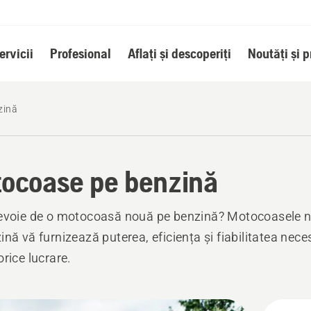
ervicii
Profesional
Aflați și descoperiți
Noutăți și 
zină
ocoase pe benzină
evoie de o motocoasă nouă pe benzină? Motocoasele 
ină vă furnizează puterea, eficiența și fiabilitatea nece
orice lucrare.