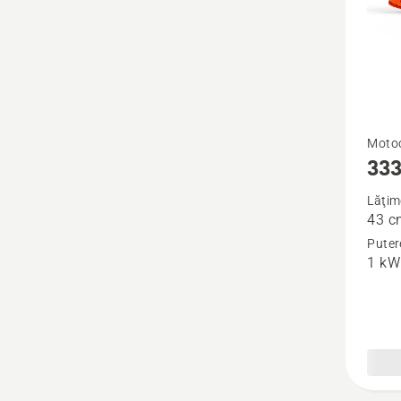
Vezi
Motoc
333
mai
multe
Lăţim
43 c
detalii
Puter
despre
1 kW
333R
Mark
II