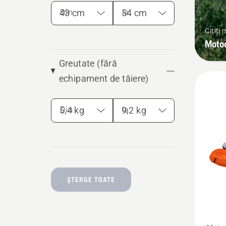
Din
la
Citiți
Moto
Greutate (fără
echipament de tăiere)
Din
la
ŞTERGE TOATE
Vezi