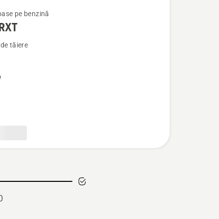
ase pe benzină
 RXT
de tăiere
W
0