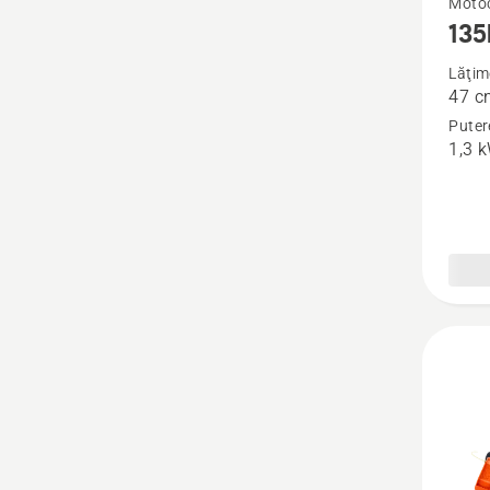
Motoc
135
mai
multe
Lăţim
47 c
detalii
Puter
despre
1,3 
135R