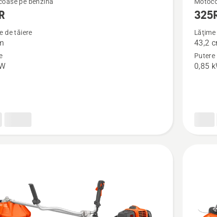
oase pe benzină
Motoco
R
325
mai
multe
e de tăiere
Lăţime 
m
43,2 
detalii
e
Putere
despre
kW
0,85 
325R