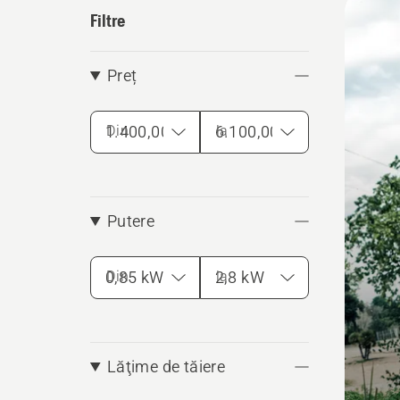
Filtre
produ
Preț
Din
la
Putere
Din
la
Lăţime de tăiere