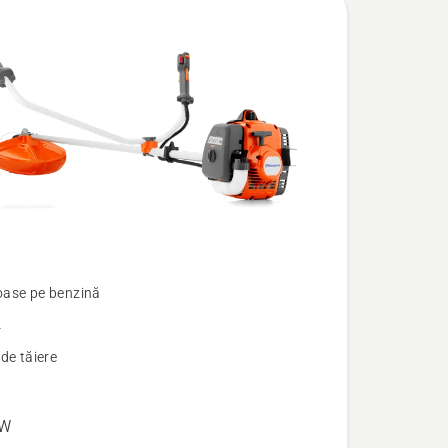
ase pe benzină
R
de tăiere
kW