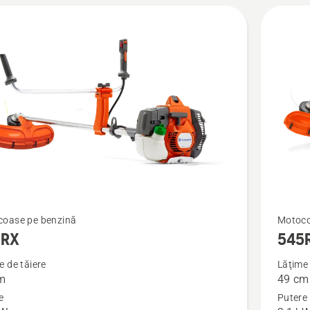
Vezi
oase pe benzină
Motoco
5RX
545
mai
multe
e de tăiere
Lăţime 
m
49 cm
detalii
e
Putere
despre