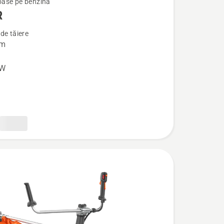
ase pe benzină
R
de tăiere
cm
kW