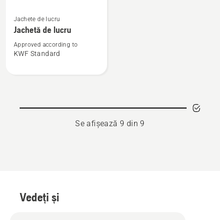
Vezi
Jachete de lucru
mai
Jachetă de lucru
multe
detalii
Approved according to
KWF Standard
despre
Jachetă
de
lucru
Se afișează 9 din 9
Vedeți și