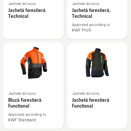
Jachete de lucru
Jachete de lucru
mai
mai
Jachetă forestieră
Jachetă forestieră,
multe
multe
Technical
Technical
detalii
detalii
Approved according to
despre
despre
KWF Profi
Jachetă
Jachetă
forestieră
forestieră,
Technical
Technical
Vezi
Vezi
Jachete de lucru
Jachete de lucru
mai
mai
Bluză Forestieră
Jachetă forestieră
multe
multe
Functional
Functional
detalii
detalii
Approved according to
despre
despre
KWF Standard
Bluză
Jachetă
Forestieră
forestieră