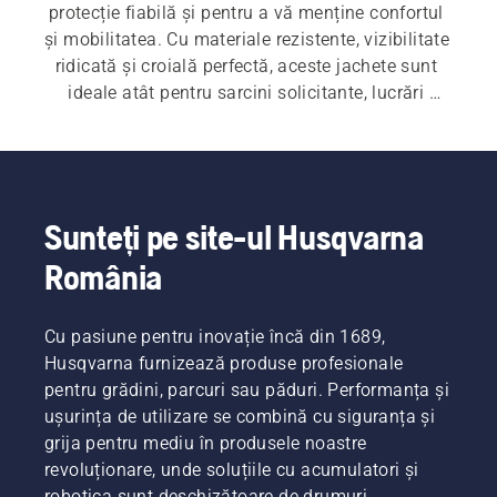
protecție fiabilă și pentru a vă menține confortul 
și mobilitatea. Cu materiale rezistente, vizibilitate 
ridicată și croială perfectă, aceste jachete sunt 
ideale atât pentru sarcini solicitante, lucrări 
ocazionale, cât și pentru utilizarea zilnică. Pe 
lângă jachetele cu protecție la motoferăstrău, 
gama noastră de echipamente de protecție 
personală (EPP) include și căști forestiere, 
protecții pentru urechi, ochelari de protecție, 
Sunteți pe site-ul Husqvarna
pantaloni de protecție împotriva motoferăstrăului, 
România
jachete de protecție împotriva motoferăstrăului, 
bocanci de protecție împotriva 
motoferăstrăului și o varietate de alte articole 
Cu pasiune pentru inovație încă din 1689,
esențiale.
Husqvarna furnizează produse profesionale
pentru grădini, parcuri sau păduri. Performanța și
ușurința de utilizare se combină cu siguranța și
grija pentru mediu în produsele noastre
revoluționare, unde soluțiile cu acumulatori și
robotica sunt deschizătoare de drumuri.