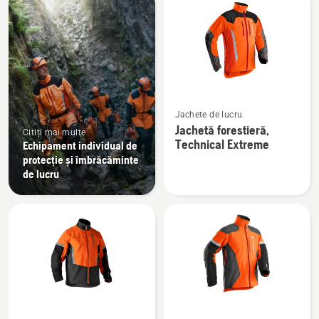
produsele
Vezi
Jachete de lucru
mai
Jachetă forestieră,
Citiți mai multe
multe
Technical Extreme
Echipament individual de
detalii
protecție și îmbrăcăminte
despre
de lucru
Jachetă
forestieră,
Technical
Extreme
Vezi
Vezi