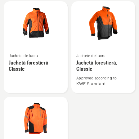
Functional
Functional
Vezi
Vezi
Jachete de lucru
Jachete de lucru
mai
mai
Jachetă forestieră
Jachetă forestieră,
multe
multe
Classic
Classic
detalii
detalii
Approved according to
despre
despre
KWF Standard
Jachetă
Jachetă
forestieră
forestieră,
Classic
Classic