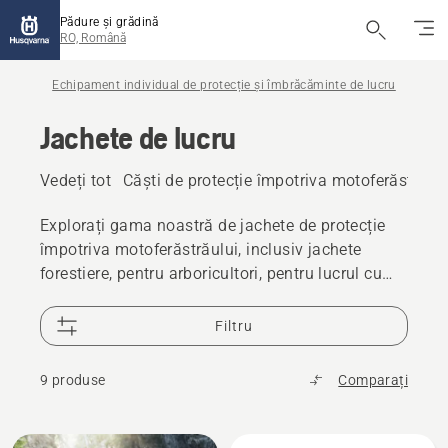
Pădure și grădină
RO, Română
Echipament individual de protecție și îmbrăcăminte de lucru
Jachete de lucru
Vedeți tot
Căști de protecție împotriva motoferăstrăulu
Explorați gama noastră de jachete de protecție
împotriva motoferăstrăului, inclusiv jachete
forestiere, pentru arboricultori, pentru lucrul cu
motocoasa și jachete de ploaie. Concepute
pentru lucrări în aer liber, acestea oferă
Filtru
durabilitate, confort și libertate de mișcare.
9 produse
Comparați
Toate