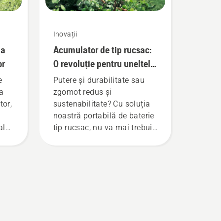
Inovații
la
Acumulator de tip rucsac:
or
O revoluție pentru uneltele
electrice portabile pe
e
Putere și durabilitate sau
baterie
a
zgomot redus și
tor,
sustenabilitate? Cu soluția
noastră portabilă de baterie
ale
tip rucsac, nu va mai trebui
să alegeți. „Aceasta
reprezintă un nivel complet
ul,
nou pentru gama de
ia
produse pe acumulatori”,
spune Johan Svennung,
ur
manager de produse
manuale electrice și pe