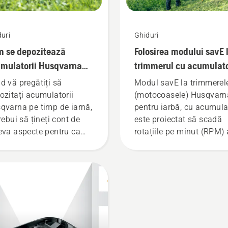
uri
Ghiduri
 se depozitează
Folosirea modului savE 
mulatorii Husqvarna
trimmerul cu acumulat
timp de iarnă
d vă pregătiți să
Modul savE la trimmerel
ozitați acumulatorii
(motocoasele) Husqvarn
qvarna pe timp de iarnă,
pentru iarbă, cu acumula
rebui să țineți cont de
este proiectat să scadă
eva aspecte pentru ca
rotațiile pe minut (RPM) 
eriile dvs. să beneficieze
capului trimmy la
o durată de viață mai
accelerație maximă,
e.
menținând totodată cupl
pentru a economisi bater
în timpul tunderii ierbii
fragede. Apăsați un sing
buton la trimmerul