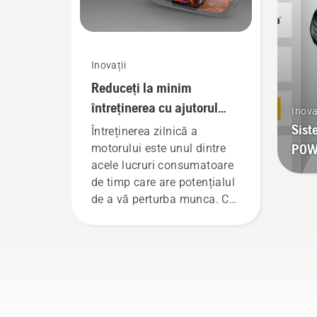
mai mult timp fără pauze.
Inovații
Reduceți la minim
întreținerea cu ajutorul
Inova
uneltelor pe acumulatori
Sist
Întreținerea zilnică a
POW
motorului este unul dintre
acele lucruri consumatoare
de timp care are potențialul
de a vă perturba munca. Cu
produsele alimentate de
acumulatori, această
problemă este mult redusă.