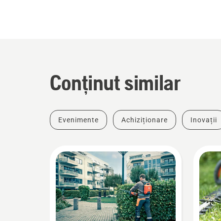
Conținut similar
Evenimente
Achiziționare
Inovații