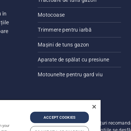
 în
Motocoase
iile
Trimmere pentru iarbă
oare
Mașini de tuns gazon
Aparate de spălat cu presiune
Motounelte pentru gard viu
ACCEPT COOKIES
ate. Prețurile prezentate includ TVA și sunt prețuri recoman
n your
a face modificări în structura de prețuri. Promoțiile se desfă