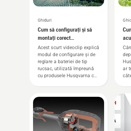
Ghiduri
Ghid
Cum să configurați și să
Cum
montați corect
acu
acumulatorul (bateria) de
pe 
Acest scurt videoclip explică
Cân
tip rucsac
modul de configurare și de
dep
reglare a bateriei de tip
Hus
rucsac, utilizată împreună
ar t
cu produsele Husqvarna cu
cât
acumulatori, de uz
bat
profesional. O baterie de tip
de 
rucsac ajustată corect
mar
asigură o potrivire mai
confortabilă și reduce
oboseala în timpul utilizării,
permițându-vă să lucrați