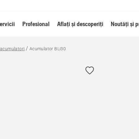
ervicii
Profesional
Aflați și descoperiți
Noutăți și 
 acumulatori
Acumulator BLi30