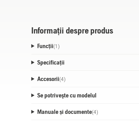
poate fi răcit activ. Până la 600 de reîncărc
Informații despre produs
Funcții
(
1
)
Specificații
Accesorii
(
4
)
Se potriveşte cu modelul
Manuale și documente
(
4
)