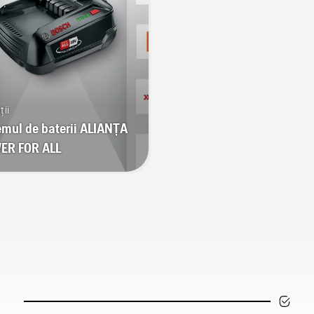
(motocoasa) cu baterie
pentru a porni sau opri
modul savE.
ții
emul de baterii ALIANȚA
ER FOR ALL