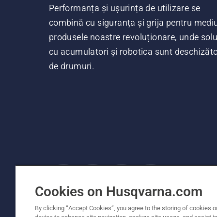
Performanța și ușurința de utilizare se
combină cu siguranța și grija pentru mediu
produsele noastre revoluționare, unde soluț
cu acumulatori și robotica sunt deschizăt
de drumuri.
Cookies on Husqvarna.com
© Husqvarna AB (publ). Toate drepturile rezerv
By clicking “Accept Cookies”, you agree to the storing of cookies o
cu amănuntul. Husqvarna își rezervă dreptul de 