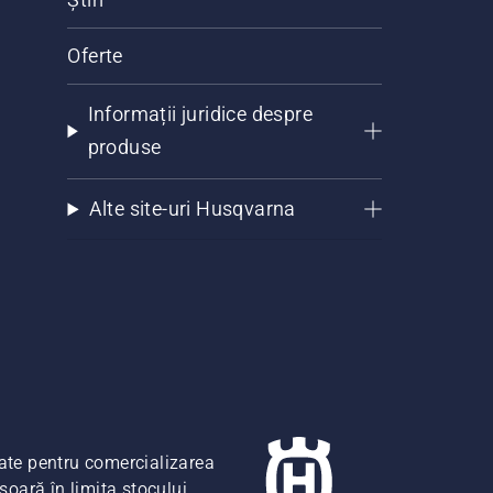
Oferte
Informații juridice despre
produse
Alte site-uri Husqvarna
date pentru comercializarea
șoară în limita stocului