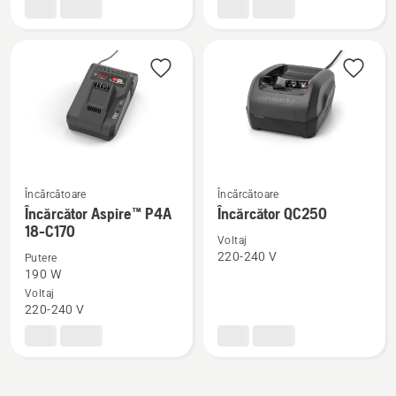
BLi30
Aspire™
P4A
18-
C100
Încărcătoare
Încărcătoare
Vezi
Vezi
Încărcător Aspire™ P4A
Încărcător QC250
mai
mai
18-C170
Voltaj
multe
multe
220-240 V
Putere
detalii
detalii
190 W
despre
despre
Voltaj
220-240 V
Încărcător
Încărcător
Aspire™
QC250
P4A
18-