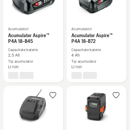
Acumulatori
Acumulatori
Vezi
Vezi
Acumulator Aspire™
Acumulator Aspire™
mai
mai
P4A 18-B45
P4A 18-B72
multe
multe
Capacitate baterie
Capacitate baterie
detalii
detalii
2,5 Ah
4 Ah
despre
despre
Tip acumulator
Tip acumulator
Li-Ion
Li-Ion
Acumulator
Acumulator
Aspire™
Aspire™
P4A
P4A
18-
18-
B45
B72