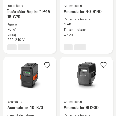
Încărcătoare
Acumulatori
Vezi
Vezi
Încărcător Aspire™ P4A
Acumulator 40-B140
mai
mai
18-C70
Capacitate baterie
multe
multe
4 Ah
Putere
detalii
detalii
70 W
Tip acumulator
despre
despre
Li-Ion
Voltaj
220-240 V
Încărcător
Acumulator
Aspire™
40-
P4A
B140
18-
C70
Acumulatori
Acumulatori
Vezi
Vezi
Acumulator 40-B70
Acumulator BLi200
mai
mai
multe
multe
Capacitate baterie
Capacitate baterie