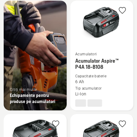
Toate
produsele
Acumulatori
Vezi
Acumulator Aspire™
mai
P4A 18-B108
multe
Capacitate baterie
detalii
6 Ah
despre
Tip acumulator
Citiți mai multe
Li-Ion
Echipamente pentru
Acumulator
produse pe acumulatori
Aspire™
P4A
18-
B108