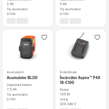
2 Ah
5 Ah
detalii
detalii
Tip acumulator
Tip acumulator
despre
despre
Li-Ion
Li-Ion
Acumulator
Acumulator
40-
BLi200
B70
Acumulatori
Încărcătoare
Vezi
Vezi
Acumulator BLi30
Încărcător Aspire™ P4A
mai
mai
18-C100
Capacitate baterie
multe
multe
7,5 Ah
Putere
detalii
detalii
105 W
Tip acumulator
despre
despre
Li-Ion
Voltaj
220-240 V
Acumulator
Încărcător