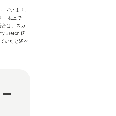
点としています。
す。地上で
場合は、スカ
reton 氏
れていたと述べ
リー