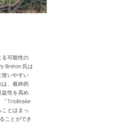
じる可能性の
reton 氏は
に使いやすい
のは、最終的
収益性を高め
ioBrake
ることはまっ
めることができ