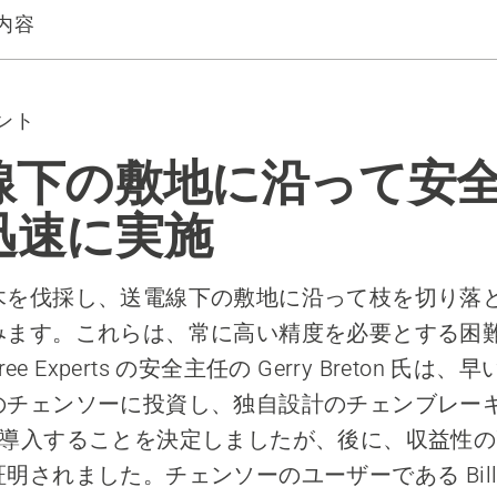
内容
する 3 つの方法
ント
線下の敷地に沿って安
迅速に実施
木を伐採し、送電線下の敷地に沿って枝を切り落
みます。これらは、常に高い精度を必要とする困
Tree Experts の安全主任の Gerry Breton 氏
のチェンソーに投資し、独自設計のチェンブレー
ake を導入することを決定しましたが、後に、収益性
されました。チェンソーのユーザーである Bill Ra