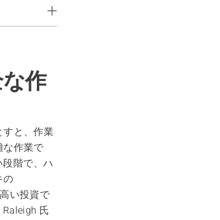
全な作
とすと、作業
難な作業で
は、早い段階で、ハ
キの
の高い投資で
leigh 氏