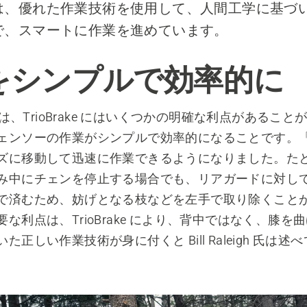
は、優れた作業技術を使用して、人間工学に基づ
で、スマートに作業を進めています。
をシンプルで効率的に
eigh 氏は、TrioBrake にはいくつかの明確な利点があるこ
ンソーの作業がシンプルで効率的になることです。「Trio
ズに移動して迅速に作業できるようになりました。た
み中にチェンを停止する場合でも、リアガードに対し
で済むため、妨げとなる枝などを左手で取り除くこと
な利点は、TrioBrake により、背中ではなく、膝を
た正しい作業技術が身に付くと Bill Raleigh 氏は述