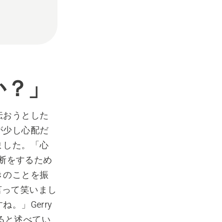
か？」
伝おうとした
が少し心配だ
ました。「心
切断をするため
きのことを振
言って笑いまし
。」Gerry
いると述べてい