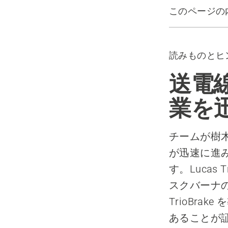
このページの
チェンを停止
推奨製品
読みものとヒ
送電
業を
チームが樹
が迅速に進
す。Lucas 
スクバーナ
TrioBr
あることが証明