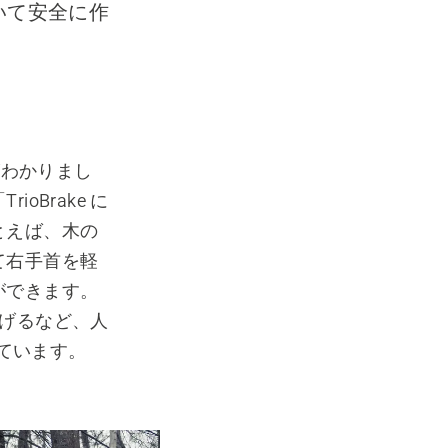
いて安全に作
とがわかりまし
Brake に
とえば、木の
て右手首を軽
ができます。
曲げるなど、人
べています。