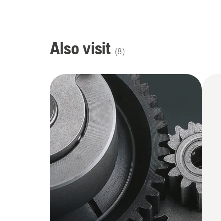
Also visit
(
8
)