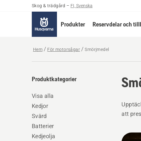
Skog & trädgård
–
FI, Svenska
Produkter
Reservdelar och til
Hem
För motorsågar
Smörjmedel
Smö
Produktkategorier
Visa alla
Upptäck
Kedjor
att pre
Svärd
Batterier
Alla
Kedjeolja