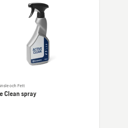
änsle och Fett
e Clean spray
ion