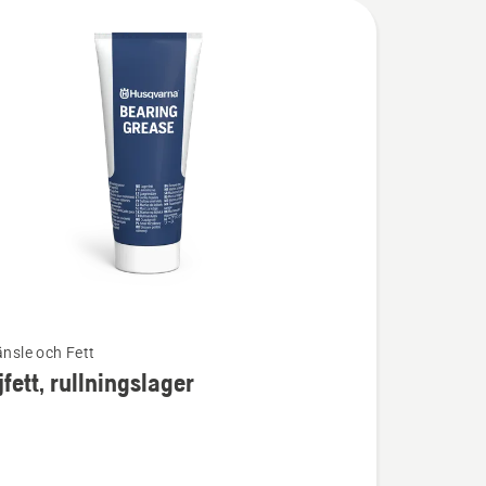
änsle och Fett
fett, rullningslager
ion
t,