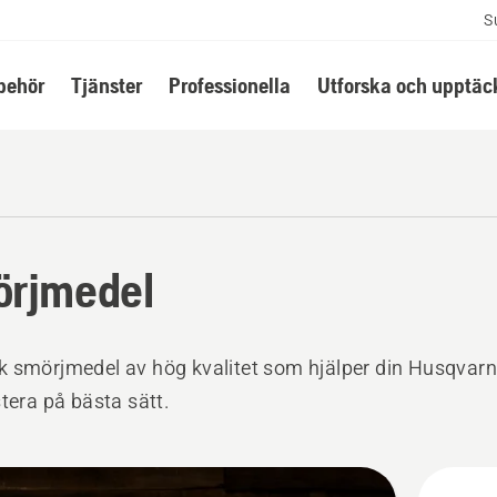
S
lbehör
Tjänster
Professionella
Utforska och upptäc
rjmedel
 smörjmedel av hög kvalitet som hjälper din Husqvar
stera på bästa sätt.