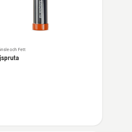
änsle och Fett
jspruta
ion
ruta