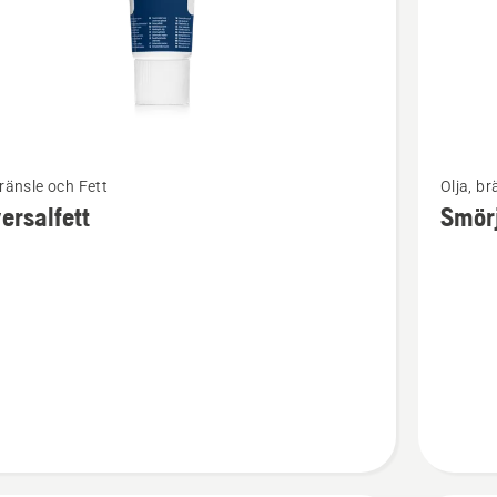
Se
bränsle och Fett
Olja, br
mer
ersalfett
Smör
tion
informat
om
alfett
Smörjsp