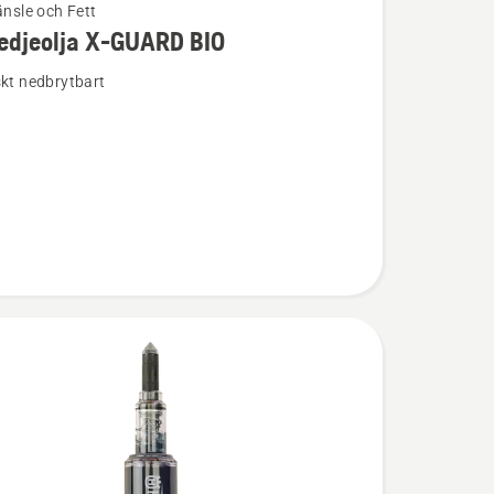
änsle och Fett
edjeolja X-GUARD BIO
ion
skt nedbrytbart
olja