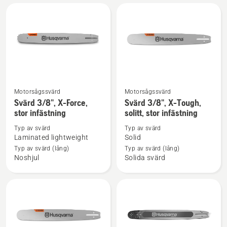
Force
Motorsågssvärd
Motorsågssvärd
Se
Se
Svärd 3/8", X-Force,
Svärd 3/8", X-Tough,
mer
mer
stor infästning
solitt, stor infästning
information
information
Typ av svärd
Typ av svärd
om
om
Laminated lightweight
Solid
Svärd
Svärd
Typ av svärd (lång)
Typ av svärd (lång)
3/8",
3/8",
Noshjul
Solida svärd
X-
X-
Force,
Tough,
stor
solitt,
infästning
stor
infästning