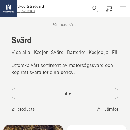
Skog & trädgård
FI, Svenska
För motorsågar
Svärd
Visa alla
Kedjor
Svärd
Batterier
Kedjeolja
Filutrus
Utforska vårt sortiment av motorsågssvärd och
köp rätt svärd för dina behov.
Filter
21 products
Jämför
Alla