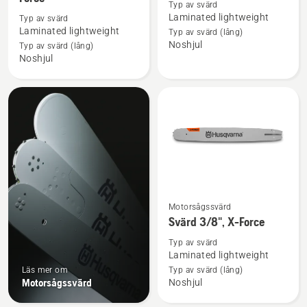
information
information
Typ av svärd
Laminated lightweight
Typ av svärd
om
om
Laminated lightweight
Typ av svärd (lång)
Svärd
Svärd
Noshjul
Typ av svärd (lång)
.325"
.325",
Noshjul
Pixel,
X-
X-
Force
Force
Se
Motorsågssvärd
mer
Svärd 3/8", X-Force
information
Typ av svärd
om
Laminated lightweight
Svärd
Läs mer om
Typ av svärd (lång)
Motorsågssvärd
Noshjul
3/8",
X-