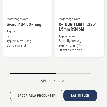
Motorsågssvärd
Motorsågssvärd
Se
Se
Svärd .404", X-Tough
X-TOUGH LIGHT .325"
mer
mer
1.5mm RSN SM
information
information
Typ av svärd
Solid
Typ av svärd
om
om
Solid lightweight
Typ av svärd (lång)
Svärd
X-
Solida svärd
Typ av svärd (lång)
.404",
TOUGH
Utbytbart noshjul
X-
LIGHT
Tough
.325"
1.5mm
RSN
SM
Visar 12 av 21
LADDA ALLA PRODUKTER
LÄS IN FLER