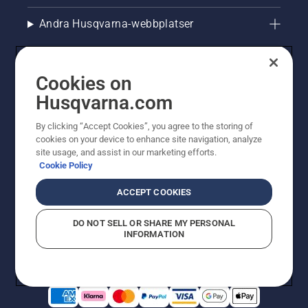
Andra Husqvarna-webbplatser
Cookies on
Husqvarna.com
By clicking “Accept Cookies”, you agree to the storing of
cookies on your device to enhance site navigation, analyze
site usage, and assist in our marketing efforts.
Cookie Policy
© Husqvarna AB (publ). All rights reserved. Priserna
som visas är rekommenderade cirkapriser. Alla angivna
ACCEPT COOKIES
priser är rekommenderade försäljningspriser (inkl.
moms) om inte produkten är tillgänglig för direkt köp.
DO NOT SELL OR SHARE MY PERSONAL
Cookiepolicy
Användningsvillkor
Sekretessmeddelande
INFORMATION
Företagsinformation