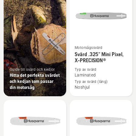
produkter
Motorsågssvärd
Se
Svärd .325" Mini Pixel,
mer
X-PRECISION®
information
Guide till svärd och kedjor
Typ av svärd
om
Hitta det perfekta svärdet
Laminated
Svärd
och kedjan som passar
Typ av svärd (lång)
.325"
din motorsåg
Noshjul
Mini
Pixel,
X-
PRECISION®