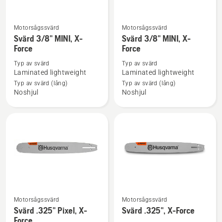
Motorsågssvärd
Motorsågssvärd
Se
Se
Svärd 3/8" MINI, X-
Svärd 3/8" MINI, X-
mer
mer
Force
Force
information
information
Typ av svärd
Typ av svärd
om
om
Laminated lightweight
Laminated lightweight
Svärd
Svärd
Typ av svärd (lång)
Typ av svärd (lång)
3/8"
3/8"
Noshjul
Noshjul
MINI,
MINI,
X-
X-
Force
Force
Motorsågssvärd
Motorsågssvärd
Se
Se
Svärd .325" Pixel, X-
Svärd .325", X-Force
mer
mer
Force