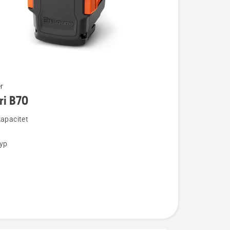
r
ri B70
ion
kapacitet
typ