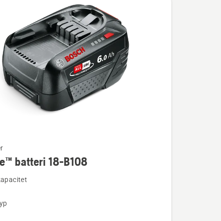
r
e™ batteri 18-B108
ion
kapacitet
typ