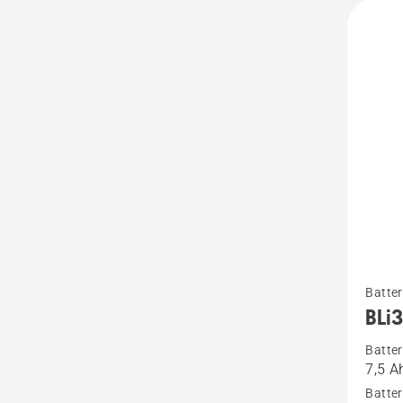
Se
Batter
mer
BLi
informa
Batter
om
7,5 A
BLi30
Batter