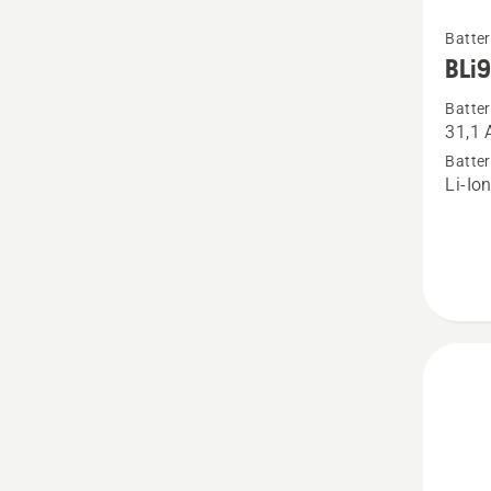
Se
Batter
mer
BLi
informa
Batter
om
31,1 
BLi950
Batter
Li-Io