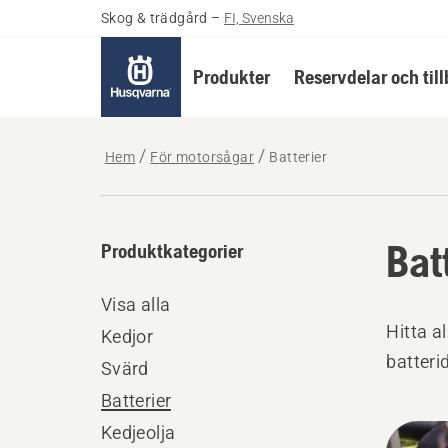
Skog & trädgård
–
FI, Svenska
Produkter
Reservdelar och til
Hem
För motorsågar
Batterier
Bat
Produktkategorier
Visa alla
Hitta a
Kedjor
batteri
Svärd
Batterier
Alla
Kedjeolja