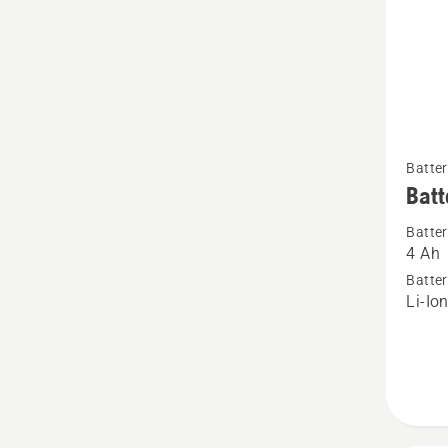
Se
Batter
mer
Batt
informa
Batter
om
4 Ah
Batteri
Batter
B140
Li-Io