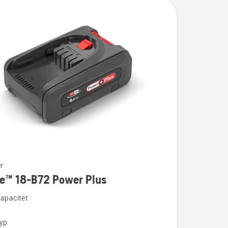
r
re™ 18-B72 Power Plus
ion
kapacitet
typ