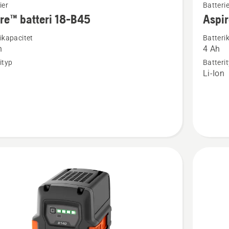
ier
Batterie
mer
re™ batteri 18-B45
Aspir
tion
informat
ikapacitet
Batteri
om
h
4 Ah
™
Aspire™
ityp
Batteri
batteri
n
Li-Ion
18-
B72