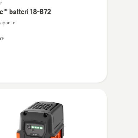
r
e™ batteri 18-B72
ion
kapacitet
typ