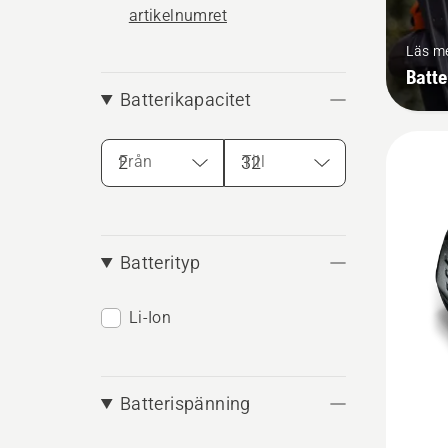
artikelnumret
Läs m
Batte
Batterikapacitet
Från
Till
Batterityp
Li-Ion
Batterispänning
Se