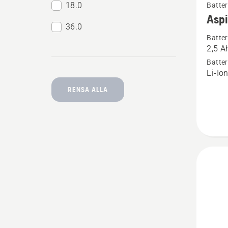
18.0
Batter
mer
Aspi
informa
36.0
Batter
om
2,5 A
Aspire
Batter
batteri
Li-Io
18-
RENSA ALLA
B45