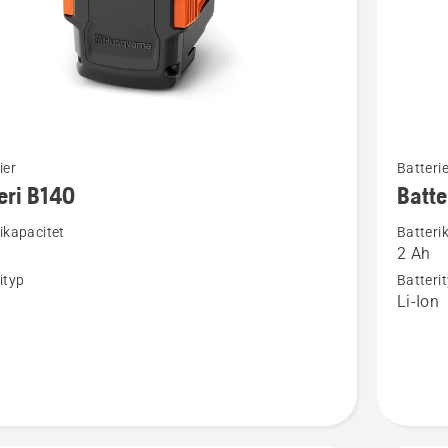
Se
ier
Batterie
mer
eri B140
Batte
tion
informat
ikapacitet
Batteri
om
2 Ah
Batteri
ityp
Batteri
B70
n
Li-Ion