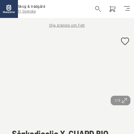
Skog & trädgård
FI, Svenska
Olja, bränsle och Fett
1/3
Sågkedjeolja X-GUARD BIO