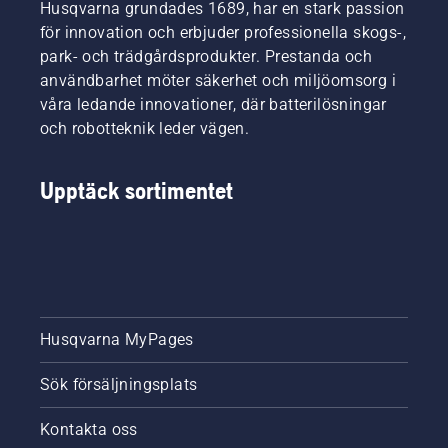
Och de
Husqvarna grundades 1689, har en stark passion
svärd
visas i
ställer
och
den här
för innovation och erbjuder professionella skogs-,
otroligt
kedja
videon.
park- och trädgårdsprodukter. Prestanda och
höga
lång
användbarhet möter säkerhet och miljöomsorg i
krav på
livslängd.
våra ledande innovationer, där batterilösningar
sin
Följ
utrustning.
och robotteknik leder vägen.
anvisningarna
i den här
korta
Upptäck sortimentet
videon
för att
lära dig
hur du
kontrollerar
att
motorsågens
kedjesmörjningssystem
Husqvarna MyPages
fungerar
som det
Sök försäljningsplats
ska.
Börja
med att
Kontakta oss
kontrollera