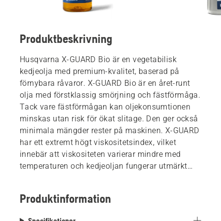
Produktbeskrivning
Husqvarna X-GUARD Bio är en vegetabilisk
kedjeolja med premium-kvalitet, baserad på
förnybara råvaror. X-GUARD Bio är en året-runt
olja med förstklassig smörjning och fästförmåga.
Tack vare fästförmågan kan oljekonsumtionen
minskas utan risk för ökat slitage. Den ger också
minimala mängder rester på maskinen. X-GUARD
har ett extremt högt viskositetsindex, vilket
innebär att viskositeten varierar mindre med
temperaturen och kedjeoljan fungerar utmärkt
även under kalla förhållanden. X-GUARD Bio
oxiderar inte vilket ger mycket god
Produktinformation
lagringsstabilitet. Produkten är biologiskt
nedbrytbar i mark och vatten, giftfri för
Specifikationer