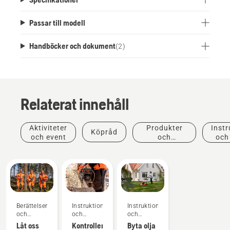
människor och miljö. EU Ecolabel-certifiering gör
det enkelt att veta att produkten är både
Passar till modell
miljövänlig och har god kvalitet.
Handböcker och dokument
(
2
)
Relaterat innehåll
Aktiviteter
Produkter
Instr
Köpråd
och event
och
och
innovationer
Berättelser
Instruktioner
Instruktioner
och
och
och
inspiration
guider
guider
Låt oss
Kontrollera
Byta olja