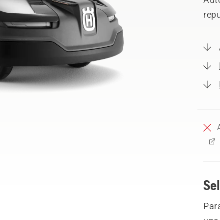
rep
Sel
Para