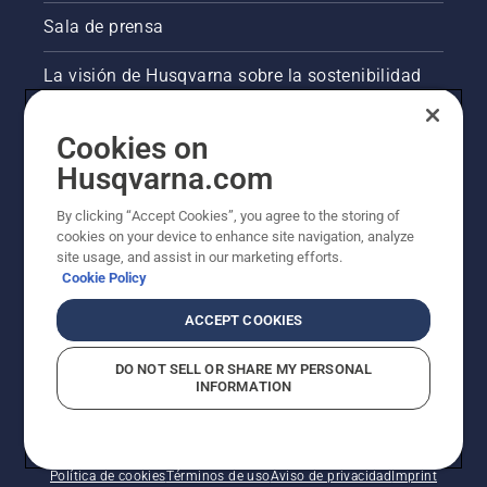
Sala de prensa
La visión de Husqvarna sobre la sostenibilidad
Información legal de productos
Cookies on
Husqvarna.com
Otros sitios de Husqvarna
By clicking “Accept Cookies”, you agree to the storing of
cookies on your device to enhance site navigation, analyze
site usage, and assist in our marketing efforts.
Cookie Policy
ACCEPT COOKIES
DO NOT SELL OR SHARE MY PERSONAL
INFORMATION
© Husqvarna AB (publ). Todos los derechos
reservados. Los precios indicados son precios
recomendados de venta al público.
Política de cookies
Términos de uso
Aviso de privacidad
Imprint