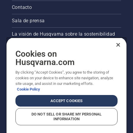
Contacto
Sala de prensa
La visión de Husqvarna sobre la sostenibilidad
Información legal de productos
Cookies on
Husqvarna.com
Otros sitios de Husqvarna
By clicking “Accept Cookies”, you agree to the storing of
cookies on your device to enhance site navigation, analyze
site usage, and assist in our marketing efforts.
Cookie Policy
ACCEPT COOKIES
DO NOT SELL OR SHARE MY PERSONAL
INFORMATION
© Husqvarna AB (publ). Todos los derechos
reservados. Los precios indicados son precios