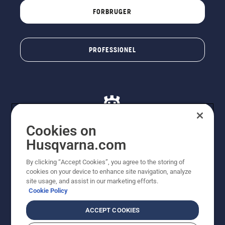
FORBRUGER
PROFESSIONEL
Cookies on
Husqvarna.com
© Husqvarna AB (publ). Alle rettigheder forbeholdes. De
By clicking “Accept Cookies”, you agree to the storing of
viste priser er vejledende udsalgspriser. Der tages
cookies on your device to enhance site navigation, analyze
forbehold for stave- og trykfejl samt prisændringer. Vi
site usage, and assist in our marketing efforts.
stræber efter at have så nøjagtige oplysningerne på
Cookie Policy
dette websted som muligt. Alle anførte priser er
vejledende udsalgspriser (inkl. moms), medmindre
ACCEPT COOKIES
produktet kan købes direkte.