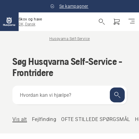
Se kampagner
Skov og have
DK, Dansk
Husqvarna Self-Service
Søg Husqvarna Self-Service -
Frontridere
Hvordan
kan
vi
hjælpe?
Vis alt
Fejlfinding
OFTE STILLEDE SPØRGSMÅL
H