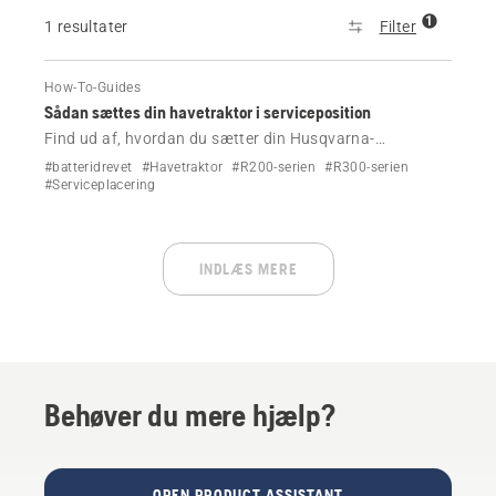
1
1 resultater
Filter
How-To-Guides
Sådan sættes din havetraktor i serviceposition
Find ud af, hvordan du sætter din Husqvarna-
havetraktor i serviceposition.
#batteridrevet
#Havetraktor
#R200-serien
#R300-serien
#Serviceplacering
INDLÆS MERE
Behøver du mere hjælp?
OPEN PRODUCT ASSISTANT