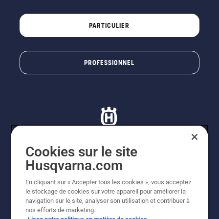
PARTICULIER
PROFESSIONNEL
Cookies sur le site
Husqvarna.com
© Husqvarna AB (publ). Tous droits réservés. Les prix
indiqués sont à titre indicatif de Husqvarna Schweiz AG
En cliquant sur « Accepter tous les cookies », vous acceptez
aux revendeurs participants, sauf si le produit est
le stockage de cookies sur votre appareil pour améliorer la
disponible pour un achat direct sur la boutique en ligne
navigation sur le site, analyser son utilisation et contribuer à
de Husqvarna. Prix en CHF, TVA 8,1 % et TAR incluses.
nos efforts de marketing.
Sous réserve d'erreurs et de modifications de forme,