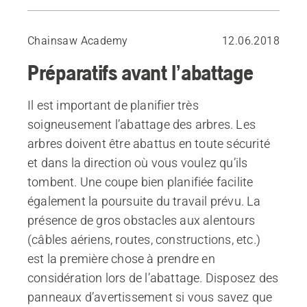
Planifier l’abattage de l’arbre
Vérifiez la hauteur de l’arbre
Chainsaw Academy
12.06.2018
Distance de sécurité
Préparatifs avant l’abattage
Choisir la direction de chute la plus naturelle possible
Dégager la végétation basse
Il est important de planifier très
Élaguer les branches basses
soigneusement l’abattage des arbres. Les
Planifier et aménager des voies de repli
arbres doivent être abattus en toute sécurité
et dans la direction où vous voulez qu’ils
tombent. Une coupe bien planifiée facilite
également la poursuite du travail prévu. La
présence de gros obstacles aux alentours
(câbles aériens, routes, constructions, etc.)
est la première chose à prendre en
considération lors de l’abattage. Disposez des
panneaux d’avertissement si vous savez que