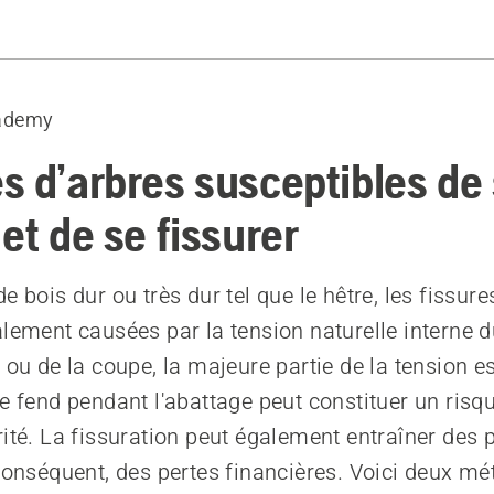
tage plus haut
ectionnelle inversée « Humboldt »
ademy
aillie et égobelage
ngée dans l’entaille directionnelle
s d’arbres susceptibles de
et de se fissurer
e bois dur ou très dur tel que le hêtre, les fissure
alement causées par la tension naturelle interne d
 ou de la coupe, la majeure partie de la tension e
se fend pendant l'abattage peut constituer un ris
rité. La fissuration peut également entraîner des 
 conséquent, des pertes financières. Voici deux m