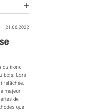
21.06.2022
 se
s du tronc
u bois. Lors
st relâchée.
que majeur
pertes de
éthodes que