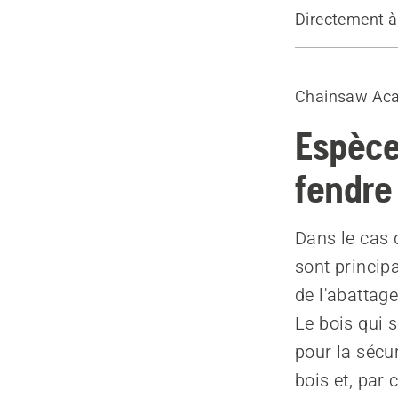
Directement à
Trait d’abat
Entaille dir
Chainsaw Ac
Racines en s
Coupe en plo
Espèce
fendre 
Dans le cas d
sont princip
de l'abattage
Le bois qui 
pour la sécu
bois et, par