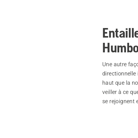
Entaill
Humbo
Une autre faço
directionnelle
haut que la nor
veiller à ce q
se rejoignent