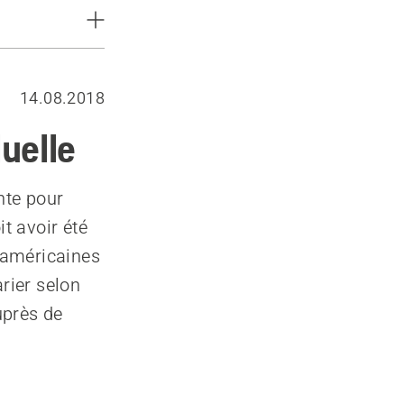
14.08.2018
uelle
nte pour
it avoir été
 américaines
rier selon
uprès de