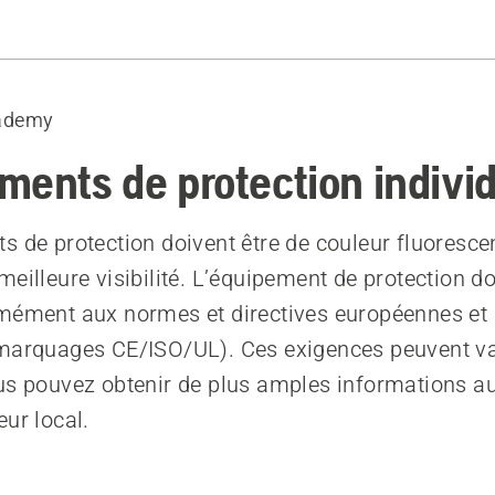
e forestière
ademy
ambières de protection
otection
ments de protection individ
vail
ins
s de protection doivent être de couleur fluoresce
 communication
eilleure visibilité. L’équipement de protection do
mément aux normes et directives européennes et
marquages CE/ISO/UL). Ces exigences peuvent va
us pouvez obtenir de plus amples informations a
eur local.