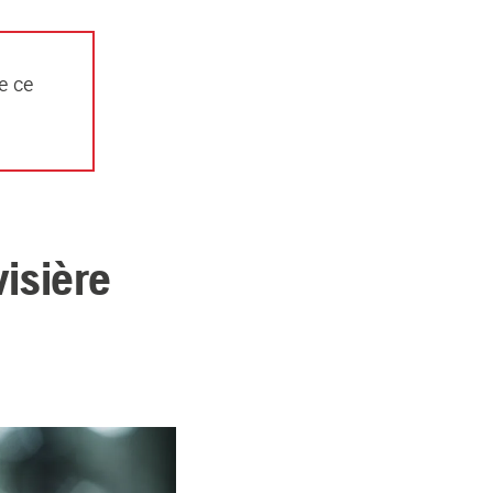
e ce
visière