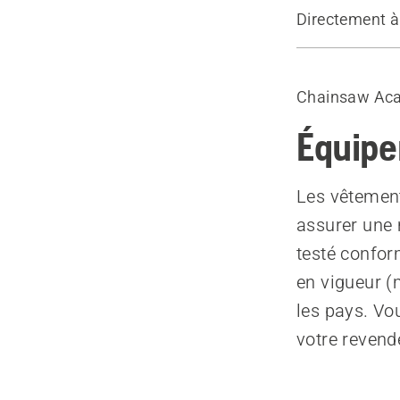
Directement à
Casque, etc
Veste/chemis
Chainsaw Ac
Pantalons/j
Bottes de pr
Équipe
Gants de tra
Premiers so
Les vêtement
Matériel de
assurer une m
testé confor
en vigueur (
les pays. Vo
votre revend