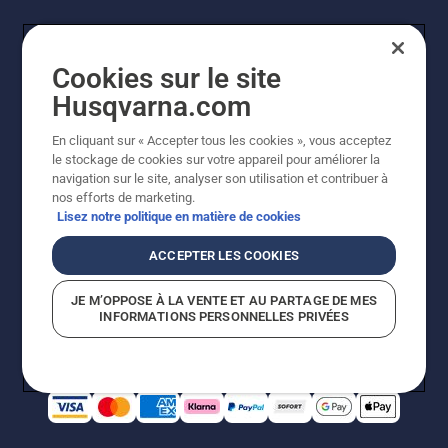
Cookies sur le site
Husqvarna.com
En cliquant sur « Accepter tous les cookies », vous acceptez
© Husqvarna AB (publ). Tous droits réservés. Les prix
le stockage de cookies sur votre appareil pour améliorer la
indiqués sont à titre indicatif de Husqvarna Schweiz AG
navigation sur le site, analyser son utilisation et contribuer à
aux revendeurs participants, prix en CHF, TVA 8,1 % et
nos efforts de marketing.
TAR incluses. Sous réserve de modification. Tous les
Lisez notre politique en matière de cookies
prix indiqués sont des prix de vente recommandés (TVA
incluse), sauf si le produit est disponible pour un achat
ACCEPTER LES COOKIES
direct.
Politique relative aux cookies
Conditions d'utilisation
JE M’OPPOSE À LA VENTE ET AU PARTAGE DE MES
Avis de confidentialité
Impression
CGVL Shop en ligne
INFORMATIONS PERSONNELLES PRIVÉES
Signalement de violations présumées