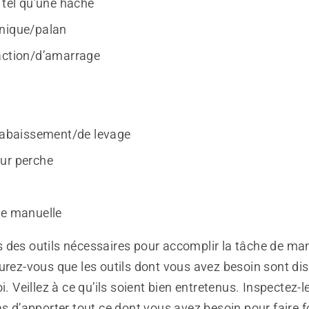
 tel qu’une hache
nique/palan
action/d’amarrage
d’abaissement/de levage
ur perche
r
ne manuelle
 des outils nécessaires pour accomplir la tâche de man
urez-vous que les outils dont vous avez besoin sont dis
i. Veillez à ce qu’ils soient bien entretenus. Inspectez-l
as d’apporter tout ce dont vous avez besoin pour faire 