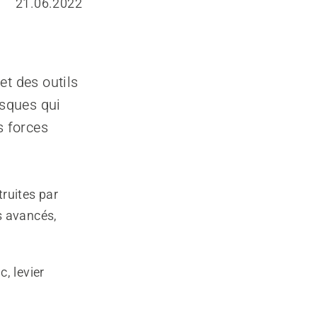
21.06.2022
et des outils
isques qui
s forces
ruites par
s avancés,
, levier