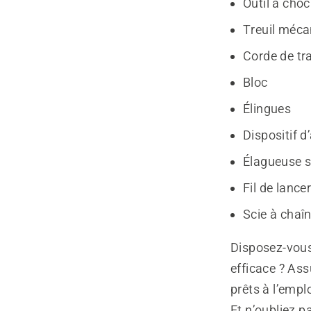
Outil à choc
Treuil méca
Corde de tr
Bloc
Élingues
Dispositif 
Élagueuse s
Fil de lance
Scie à chaî
Disposez-vous
efficace ? Ass
prêts à l’emplo
Et n’oubliez p