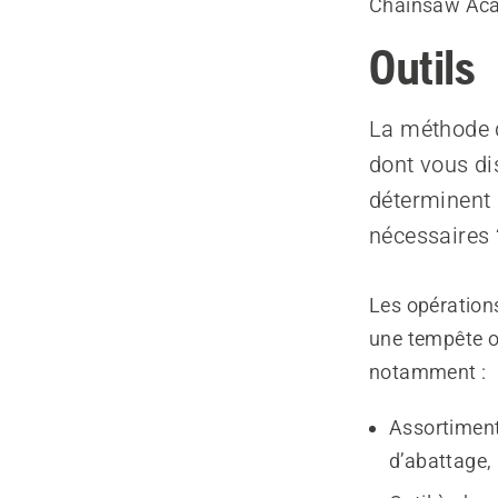
Chainsaw Ac
Outils
La méthode d
dont vous di
déterminent 
nécessaires 
Les opérations
une tempête o
notamment :
Assortiment 
d’abattage, 