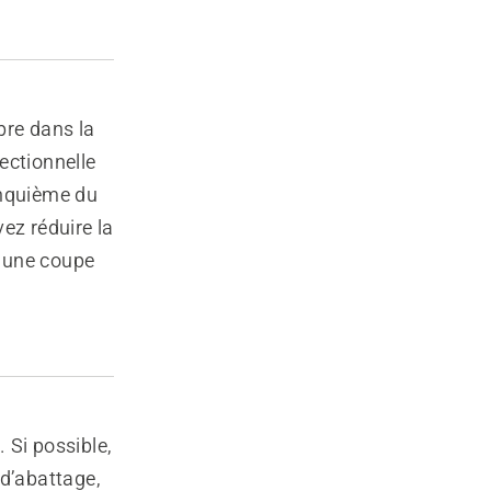
rbre dans la
rectionnelle
inquième du
vez réduire la
t une coupe
 Si possible,
 d’abattage,