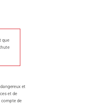
t que
 chute
 dangereux et
ces et de
ez compte de