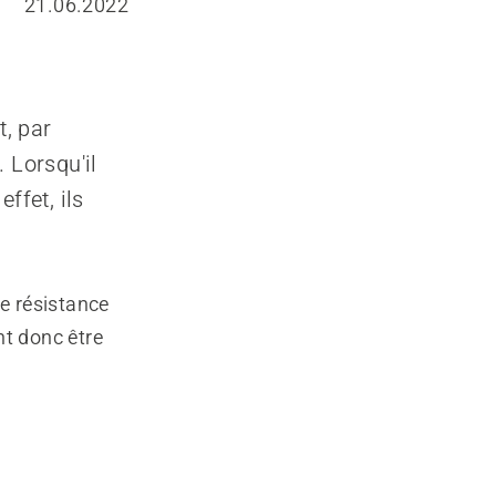
21.06.2022
t, par
 Lorsqu'il
effet, ils
le résistance
nt donc être