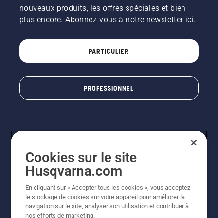
nouveaux produits, les offres spéciales et bien
plus encore. Abonnez-vous à notre newsletter ici.
PARTICULIER
PROFESSIONNEL
Cookies sur le site
Husqvarna.com
En cliquant sur « Accepter tous les cookies », vous acceptez
© Husqvarna AB (publ). Tous droits réservés. Les prix
le stockage de cookies sur votre appareil pour améliorer la
indiqués sont à titre indicatif de Husqvarna Schweiz AG
navigation sur le site, analyser son utilisation et contribuer à
aux revendeurs participants, prix en CHF, TVA 8,1 % et
nos efforts de marketing.