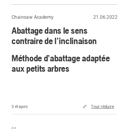
Méthode d’abattage adaptée aux petits arbres
Option : Méthode du coin de sécurité
Chainsaw Academy
21.06.2022
Méthode d’abattage adaptée aux grands arbres
Abattage dans le sens
contraire de l’inclinaison
Méthode d’abattage adaptée
aux petits arbres
3 étapes
Tout réduire