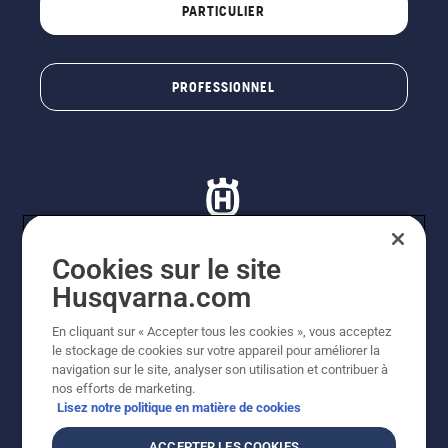
PARTICULIER
PROFESSIONNEL
Cookies sur le site
Husqvarna.com
© Husqvarna AB (publ). Tous droits réservés. Les prix
indiqués sont à titre indicatif de Husqvarna Schweiz AG
En cliquant sur « Accepter tous les cookies », vous acceptez
aux revendeurs participants, sauf si le produit est
le stockage de cookies sur votre appareil pour améliorer la
disponible pour un achat direct sur la boutique en ligne
navigation sur le site, analyser son utilisation et contribuer à
de Husqvarna. Prix en CHF, TVA 8,1 % et TAR incluses.
nos efforts de marketing.
Sous réserve d'erreurs et de modifications de forme,
Lisez notre politique en matière de cookies
techniques, des équipements et des prix. Sous réserve
de modification. Aucune prétention ne pourra être
ACCEPTER LES COOKIES