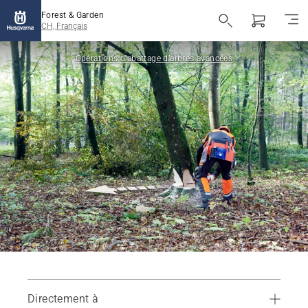
Forest & Garden
CH, Français
Opérations d’abattage d’arbres avancées
Directement à