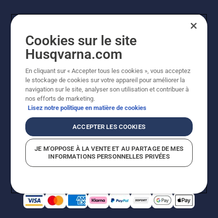
Cookies sur le site
Husqvarna.com
En cliquant sur « Accepter tous les cookies », vous acceptez
© Husqvarna AB (publ). Tous droits réservés. Les prix
le stockage de cookies sur votre appareil pour améliorer la
indiqués sont à titre indicatif de Husqvarna Schweiz AG
navigation sur le site, analyser son utilisation et contribuer à
aux revendeurs participants, prix en CHF, TVA 8,1 % et
nos efforts de marketing.
TAR incluses. Sous réserve de modification. Tous les
Lisez notre politique en matière de cookies
prix indiqués sont des prix de vente recommandés (TVA
incluse), sauf si le produit est disponible pour un achat
ACCEPTER LES COOKIES
direct.
Politique relative aux cookies
Conditions d'utilisation
JE M’OPPOSE À LA VENTE ET AU PARTAGE DE MES
Avis de confidentialité
Impression
CGVL Shop en ligne
INFORMATIONS PERSONNELLES PRIVÉES
Signalement de violations présumées