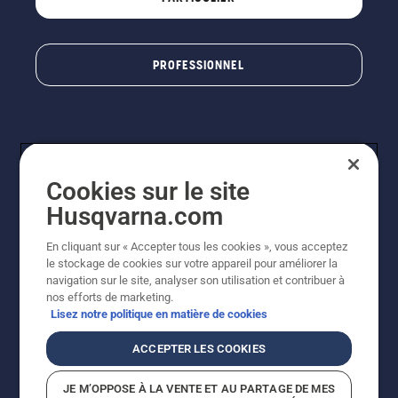
PROFESSIONNEL
Cookies sur le site
Husqvarna.com
En cliquant sur « Accepter tous les cookies », vous acceptez
© Husqvarna AB (publ). Tous droits réservés. Les prix
le stockage de cookies sur votre appareil pour améliorer la
indiqués sont à titre indicatif de Husqvarna Schweiz AG
navigation sur le site, analyser son utilisation et contribuer à
aux revendeurs participants, prix en CHF, TVA 8,1 % et
nos efforts de marketing.
TAR incluses. Sous réserve de modification. Tous les
Lisez notre politique en matière de cookies
prix indiqués sont des prix de vente recommandés (TVA
incluse), sauf si le produit est disponible pour un achat
ACCEPTER LES COOKIES
direct.
Politique relative aux cookies
Conditions d'utilisation
JE M’OPPOSE À LA VENTE ET AU PARTAGE DE MES
Avis de confidentialité
Impression
CGVL Shop en ligne