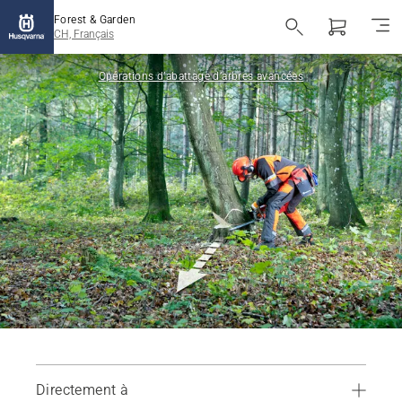
Forest & Garden
CH, Français
Opérations d’abattage d’arbres avancées
Directement à