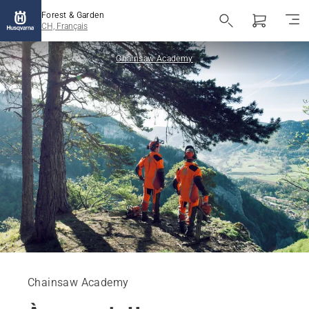
Forest & Garden
CH, Français
Chainsaw Academy
Chainsaw Academy