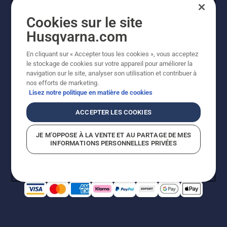
Cookies sur le site
Husqvarna.com
En cliquant sur « Accepter tous les cookies », vous acceptez
© Husqvarna AB (publ). Tous droits réservés. Les prix
le stockage de cookies sur votre appareil pour améliorer la
indiqués sont à titre indicatif de Husqvarna Schweiz AG
navigation sur le site, analyser son utilisation et contribuer à
aux revendeurs participants, prix en CHF, TVA 8,1 % et
nos efforts de marketing.
TAR incluses. Sous réserve de modification. Tous les
Lisez notre politique en matière de cookies
prix indiqués sont des prix de vente recommandés (TVA
incluse), sauf si le produit est disponible pour un achat
ACCEPTER LES COOKIES
direct.
Politique relative aux cookies
Conditions d'utilisation
JE M’OPPOSE À LA VENTE ET AU PARTAGE DE MES
Avis de confidentialité
Impression
CGVL Shop en ligne
INFORMATIONS PERSONNELLES PRIVÉES
Signalement de violations présumées