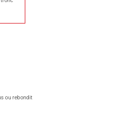
 tronc
us ou rebondit