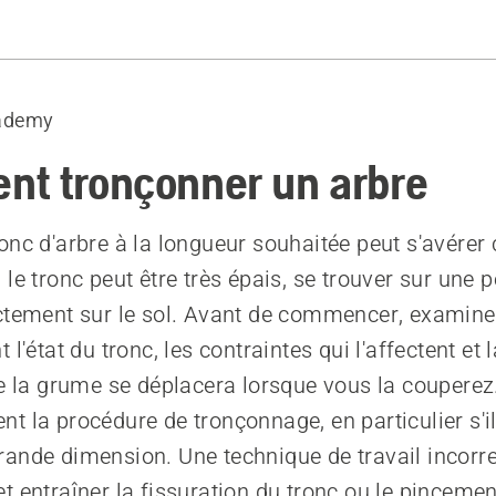
lors du tronçonnage
pte des contraintes du bois
ademy
 sur le dessus
 sur le dessous
t tronçonner un arbre
onc d'arbre à la longueur souhaitée peut s'avérer
le tronc peut être très épais, se trouver sur une 
ctement sur le sol. Avant de commencer, examin
 l'état du tronc, les contraintes qui l'affectent et
de la grume se déplacera lorsque vous la couperez.
t la procédure de tronçonnage, en particulier s'il
ande dimension. Une technique de travail incorre
t entraîner la fissuration du tronc ou le pincemen