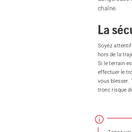
chaîne.
La séc
Soyez attenti
hors de la tra
Si le terrain 
effectuer le t
vous blesser. 
tronc risque d