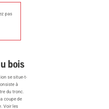
nez pas
u bois
on se situe-t-
consiste à
re du tronc.
 la coupe de
. Voir les