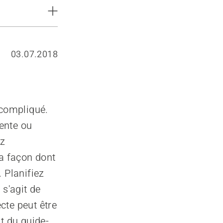
03.07.2018
 compliqué.
pente ou
ez
 la façon dont
 Planifiez
 s'agit de
cte peut être
t du guide-