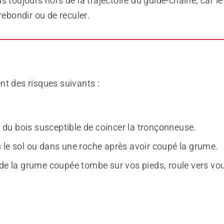
 toujours hors de la trajectoire du guide-chaîne, car le
rebondir ou de reculer.
nt des risques suivants :
u bois susceptible de coincer la tronçonneuse.
 le sol ou dans une roche après avoir coupé la grume.
 de la grume coupée tombe sur vos pieds, roule vers vo