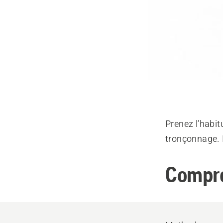
Prenez l’habi
tronçonnage. I
Compre