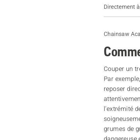
Directement à
La sécurité 
Prise en com
Chainsaw Ac
Compression
Compression
Commen
Couper un tr
Par exemple, 
reposer dire
attentivement
l'extrémité 
soigneusemen
grumes de gr
dangereuse e