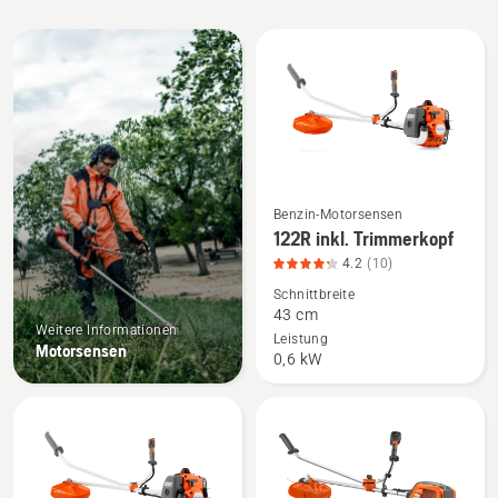
Alle
Produkte
Benzin-Motorsensen
Mehr
122R inkl. Trimmerkopf
Details
4.2
(10)
zu
Schnittbreite
122R
43 cm
inkl.
Weitere Informationen
Leistung
Motorsensen
Trimmerkopf
0,6 kW
anzeigen,
Produktbewertung
4.2
von
5