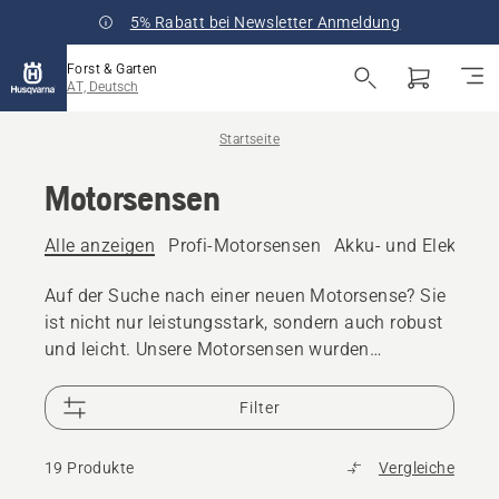
5% Rabatt bei Newsletter Anmeldung
Forst & Garten
AT, Deutsch
Startseite
Motorsensen
Alle anzeigen
Profi-Motorsensen
Akku- und Elektro-
Auf der Suche nach einer neuen Motorsense? Sie
ist nicht nur leistungsstark, sondern auch robust
und leicht. Unsere Motorsensen wurden
entwickelt, damit Sie die Ergebnisse erzielen, auf
die Sie stolz sein können. Sehen Sie sich unsere
Filter
Akku- und Benzinmodelle an.
19 Produkte
Vergleiche