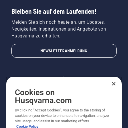
Bleiben Sie auf dem Laufenden!
Melden Sie sich noch heute an, um Updates,
Neuigkeiten, Inspirationen und Angebote von
Husqvarna zu erhalten.
NEWSLETTERANMELDUNG
Cookies on
Husqvarna.com
By clicking “Accept Cookies”, you agree to the storing of
© Husqvarna AB (publ). Alle Rechte vorbehalten.
cookies on your device to enhance site navigation, analyze
Preisänderungen, Irrtümer, Text- und Satzfehler sind
site usage, and assist in our marketing efforts.
vorbehalten. Bei den Preisangaben handelt es sich um
Cookie Policy