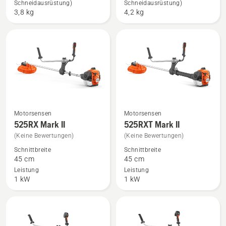
Schneidausrüstung)
Schneidausrüstung)
und
und
3,8 kg
4,2 kg
Ladegerät
Ladegerät
anzeigen,
anzeigen
Produktbewertung
4
von
5
Motorsensen
Motorsensen
Mehr
Mehr
525RX Mark II
525RXT Mark II
Details
Details
(Keine Bewertungen)
(Keine Bewertungen)
zu
zu
Schnittbreite
Schnittbreite
525RX
525RXT
45 cm
45 cm
Mark
Mark
Leistung
Leistung
II
II
1 kW
1 kW
anzeigen
anzeigen