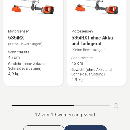
Motorsensen
Motorsensen
535iRX
535iRXT ohne Akku
Mehr
Mehr
und Ladegerät
Details
Details
(Keine Bewertungen)
(Keine Bewertungen)
zu
zu
Schnittbreite
45 cm
535iRX
535iRXT
Schnittbreite
45 cm
Gewicht (ohne Akku und
anzeigen
ohne
Schneidausrüstung)
Gewicht (ohne Akku und
Akku
4,9 kg
Schneidausrüstung)
und
4,9 kg
Ladegerät
anzeigen
12 von 19 werden angezeigt