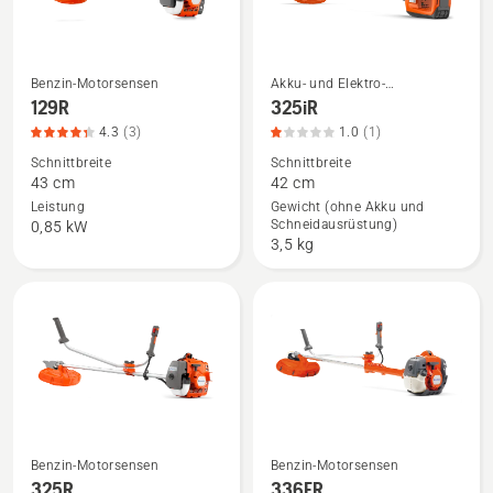
Benzin-Motorsensen
Akku- und Elektro-
Mehr
Mehr
Motorsensen
129R
325iR
Details
Details
4.3
(3)
1.0
(1)
zu
zu
Schnittbreite
Schnittbreite
129R
325iR
43 cm
42 cm
anzeigen,
anzeigen,
Leistung
Gewicht (ohne Akku und
Schneidausrüstung)
Produktbewertung
Produktbewertung
0,85 kW
3,5 kg
4.3
1
von
von
5
5
Benzin-Motorsensen
Benzin-Motorsensen
Mehr
Mehr
325R
336FR