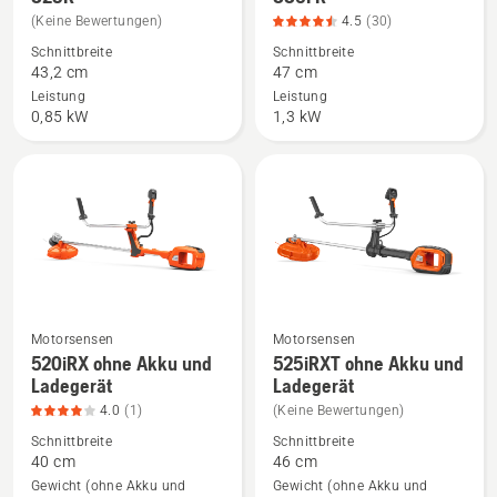
Details
Details
(Keine Bewertungen)
4.5
(30)
zu
zu
Schnittbreite
Schnittbreite
325R
336FR
43,2 cm
47 cm
anzeigen
anzeigen,
Leistung
Leistung
Produktbewertung
0,85 kW
1,3 kW
4.5
von
5
Motorsensen
Motorsensen
520iRX ohne Akku und
525iRXT ohne Akku und
Mehr
Mehr
Ladegerät
Ladegerät
Details
Details
4.0
(1)
(Keine Bewertungen)
zu
zu
520iRX
525iRXT
Schnittbreite
Schnittbreite
40 cm
46 cm
ohne
ohne
Gewicht (ohne Akku und
Gewicht (ohne Akku und
Akku
Akku