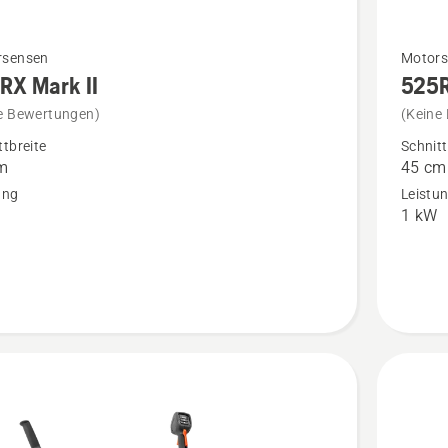
Mehr
rsensen
Motors
RX Mark II
525R
Details
zu
e Bewertungen)
(Keine
525RXT
ttbreite
Schnitt
m
45 cm
Mark
ung
Leistu
II
1 kW
en
anzeige