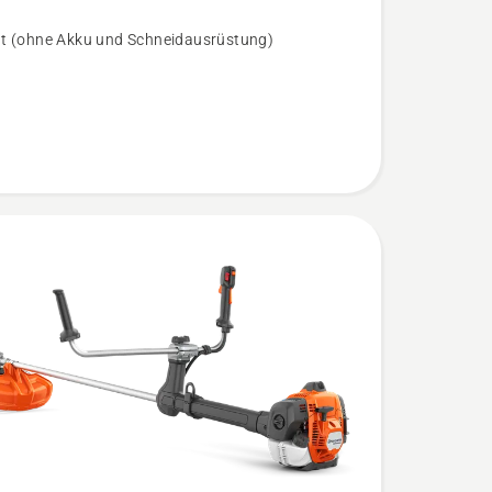
t (ohne Akku und Schneidausrüstung)
ät
n