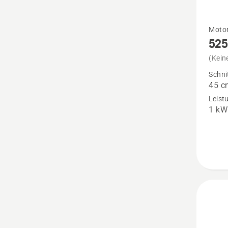
Mehr
Moto
525
Details
zu
(Kein
525RX
Schni
45 c
Mark
Leist
II
1 kW
anzeig