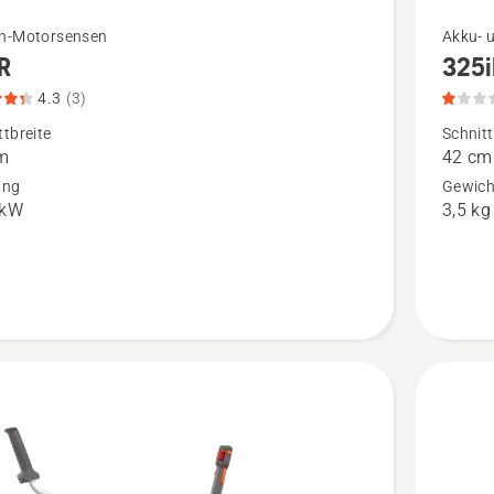
Mehr
n-Motorsensen
Akku- 
R
325i
Details
zu
4.3
(3)
325iR
ttbreite
Schnitt
m
42 cm
n,
anzeigen
ung
Gewich
tbewertung
Produkt
 kW
3,5 kg
1
von
5