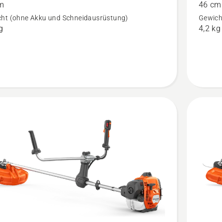
m
46 cm
ohne
ht (ohne Akku und Schneidausrüstung)
Gewich
Akku
g
4,2 kg
und
rät
Ladeger
n,
anzeige
tbewertung