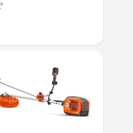
ng
kopf
W
,
bewertung