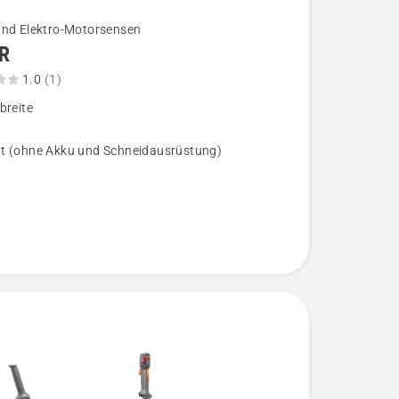
und Elektro-Motorsensen
R
1.0
(1)
breite
,
t (ohne Akku und Schneidausrüstung)
bewertung