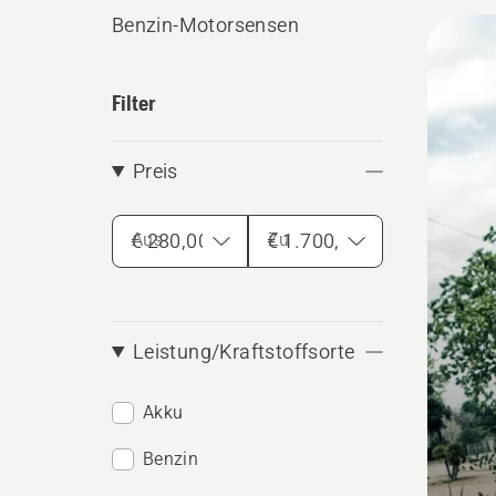
auf die
Benzin-Motorsensen
Alle
Benzin
Produ
Filter
Preis
Aus
Zu
Leistung/Kraftstoffsorte
Akku
Benzin