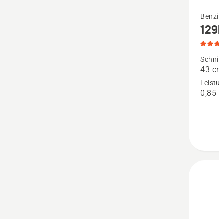
Mehr
Benzi
129
Details
zu
129R
Schni
43 c
anzeige
Leist
Produk
0,85
4.3
von
5