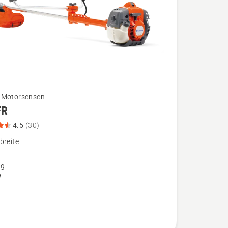
-Motorsensen
FR
4.5
(30)
breite
,
ng
bewertung
W