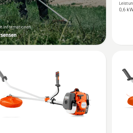
Leistu
Trimmer
0,6 k
anzeigen
Produkt
re Informationen
4.2
rsensen
von
5