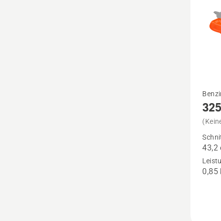
Mehr
Benzi
32
Details
zu
(Kein
325R
Schni
43,2
anzeig
Leist
0,85