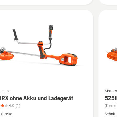
Mehr
rsensen
Motors
iRX ohne Akku und Ladegerät
525i
Details
zu
4.0
(1)
(Keine
525iRXT
ttbreite
Schnitt