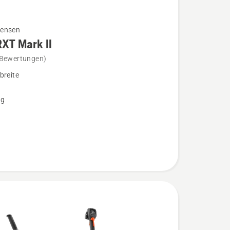
ensen
XT Mark II
 Bewertungen)
breite
ng
n