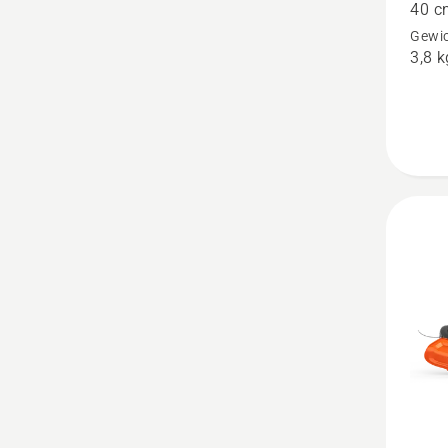
40 c
ohne
Gewic
Akku
3,8 k
und
Ladege
anzeige
Produk
4
von
5