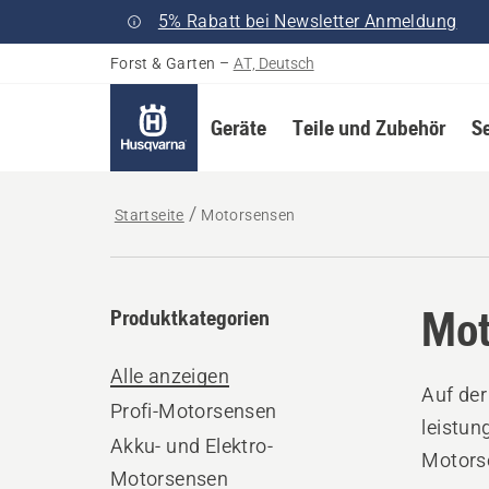
5% Rabatt bei Newsletter Anmeldung
Forst & Garten
–
AT, Deutsch
Geräte
Teile und Zubehör
S
Startseite
Motorsensen
Mot
Produktkategorien
Alle anzeigen
Auf der
Profi-Motorsensen
leistun
Akku- und Elektro-
Motorse
Motorsensen