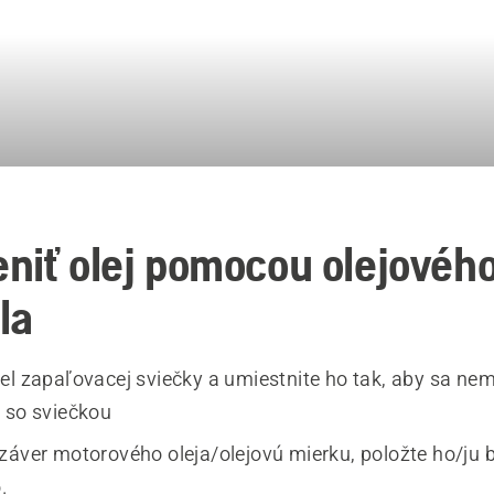
niť olej pomocou olejovéh
la
el zapaľovacej sviečky a umiestnite ho tak, aby sa ne
 so sviečkou
záver motorového oleja/olejovú mierku, položte ho/ju
.