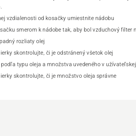
.
ej vzdialenosti od kosačky umiestnite nádobu
sačku smerom k nádobe tak, aby bol vzduchový filter 
ípadný rozliaty olej
rky skontrolujte, či je odstránený všetok olej
j podľa typu oleja a množstva uvedeného v užívateľskej
rky skontrolujte, či je množstvo oleja správne