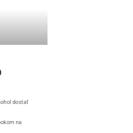
o
mohol dostať
 bokom na