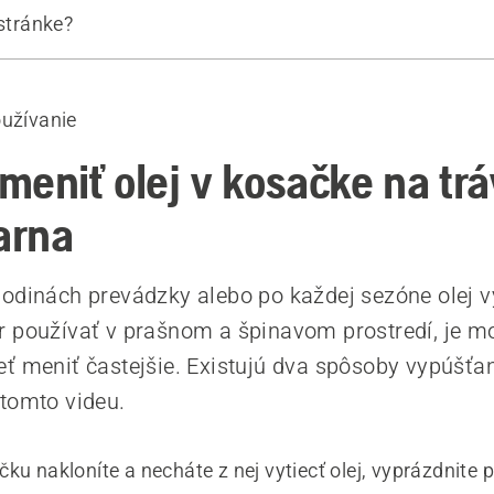
 stránke?
lej pomocou olejového čerpadla
ej v kosačke jej naklonením
oužívanie
 výrobky
meniť olej v kosačke na tr
arna
odinách prevádzky alebo po každej sezóne olej 
 používať v prašnom a špinavom prostredí, je mo
ť meniť častejšie. Existujú dva spôsoby vypúšťan
tomto videu.
ku nakloníte a necháte z nej vytiecť olej, vyprázdnite 