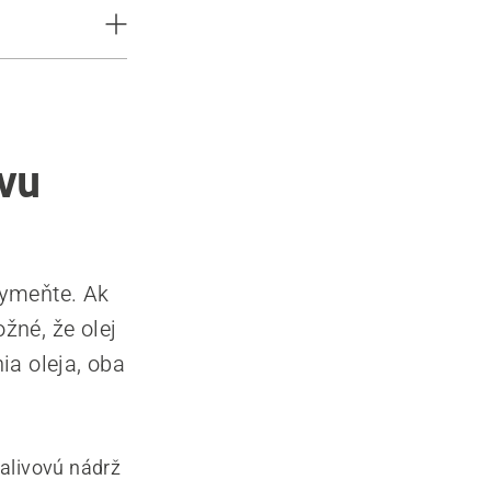
ávu
vymeňte. Ak
žné, že olej
ia oleja, oba
palivovú nádrž