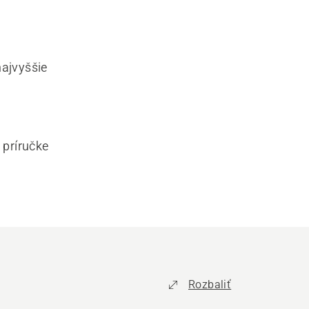
najvyššie
 príručke
Rozbaliť