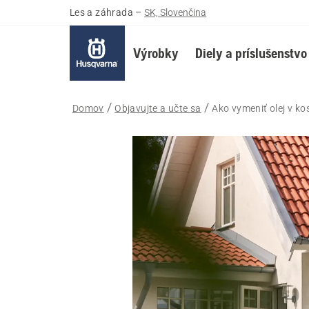
Les a záhrada
–
SK, Slovenčina
Výrobky
Diely a príslušenstvo
Domov
Objavujte a učte sa
Ako vymeniť olej v k