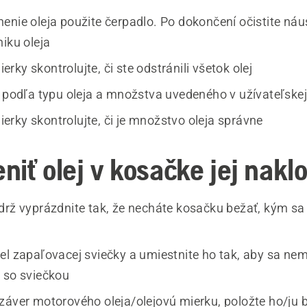
enie oleja použite čerpadlo. Po dokončení očistite náu
iku oleja
ky skontrolujte, či ste odstránili všetok olej
j podľa typu oleja a množstva uvedeného v užívateľskej
rky skontrolujte, či je množstvo oleja správne
niť olej v kosačke jej nak
drž vyprázdnite tak, že necháte kosačku bežať, kým sa
el zapaľovacej sviečky a umiestnite ho tak, aby sa ne
 so sviečkou
záver motorového oleja/olejovú mierku, položte ho/ju