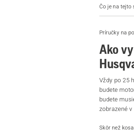
Čo je na tejto
Ako meniť o
Ako meniť ol
Príručky na p
Odporúčané
Ako vy
Husqv
Vždy po 25 h
budete motor
budete musie
zobrazené v 
Skôr než kosač