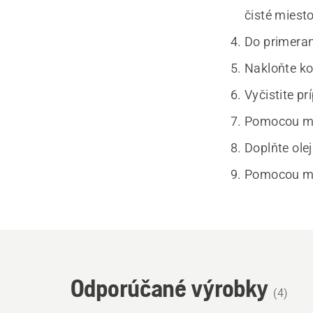
čisté miesto
Do primeran
Nakloňte ko
Vyčistite pr
Pomocou mie
Doplňte ole
Pomocou mie
Odporúčané výrobky
(
4
)