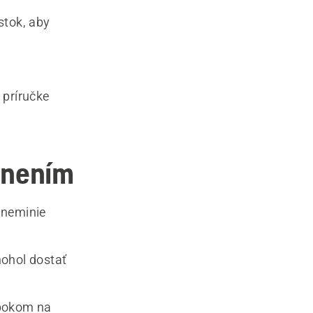
stok, aby
 príručke
lonením
 neminie
mohol dostať
 bokom na