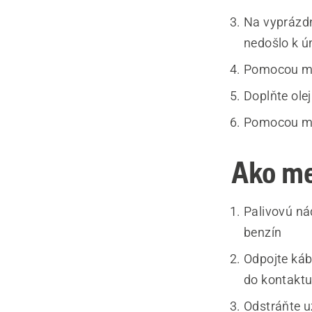
Na vyprázdn
nedošlo k ún
Pomocou mier
Doplňte ole
Pomocou mie
Ako me
Palivovú ná
benzín
Odpojte káb
do kontaktu
Odstráňte u