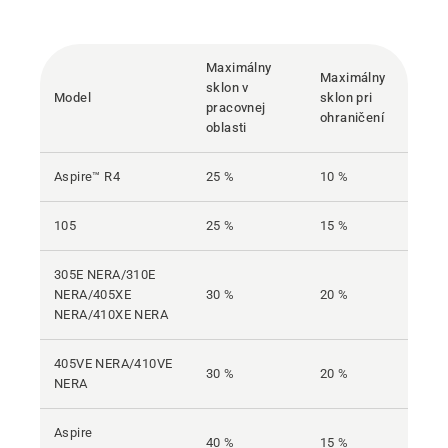
Maximálny
Maximálny
sklon v
Model
sklon pri
pracovnej
ohraničení
oblasti
Aspire™ R4
25 %
10 %
105
25 %
15 %
305E NERA/310E
NERA/405XE
30 %
20 %
NERA/410XE NERA
405VE NERA/410VE
30 %
20 %
NERA
Aspire
40 %
15 %