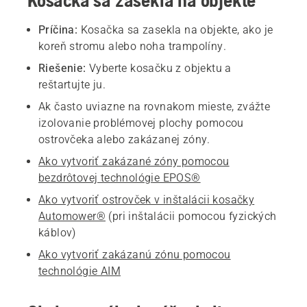
Kosačka sa zasekla na objekte
Príčina:
Kosačka sa zasekla na objekte, ako je
koreň stromu alebo noha trampolíny.
Riešenie:
Vyberte kosačku z objektu a
reštartujte ju.
Ak často uviazne na rovnakom mieste, zvážte
izolovanie problémovej plochy pomocou
ostrovčeka alebo zakázanej zóny.
Ako vytvoriť zakázané zóny pomocou
bezdrôtovej technológie EPOS®
Ako vytvoriť ostrovček v inštalácii kosačky
Automower®
(pri inštalácii pomocou fyzických
káblov)
Ako vytvoriť zakázanú zónu pomocou
technológie AIM