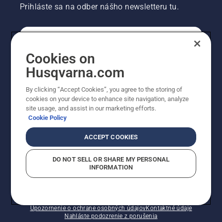
Prihláste sa na odber nášho newsletteru tu.
REGISTRÁCIA NA ODBER NEWSLETTERU
Cookies on
Husqvarna.com
PROFESIONÁLNE
By clicking “Accept Cookies”, you agree to the storing of
cookies on your device to enhance site navigation, analyze
site usage, and assist in our marketing efforts.
Cookie Policy
ACCEPT COOKIES
DO NOT SELL OR SHARE MY PERSONAL
INFORMATION
© Husqvarna AB (publ). Všetky práva vyhradené.
Zobrazené ceny sú odporúčané predajné ceny s DPH.
Zásady pre súbory cookie
Podmienky používania
Upozornenie o ochrane osobných údajov
Kontaktné údaje
Nahláste podozrenie z porušenia