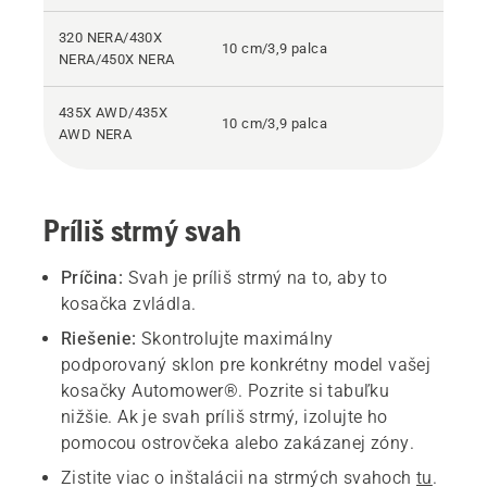
320 NERA/430X
10 cm/3,9 palca
NERA/450X NERA
435X AWD/435X
10 cm/3,9 palca
AWD NERA
Príliš strmý svah
Príčina:
Svah je príliš strmý na to, aby to
kosačka zvládla.
Riešenie:
Skontrolujte maximálny
podporovaný sklon pre konkrétny model vašej
kosačky Automower®. Pozrite si tabuľku
nižšie. Ak je svah príliš strmý, izolujte ho
pomocou ostrovčeka alebo zakázanej zóny.
Zistite viac o inštalácii na strmých svahoch
tu
.