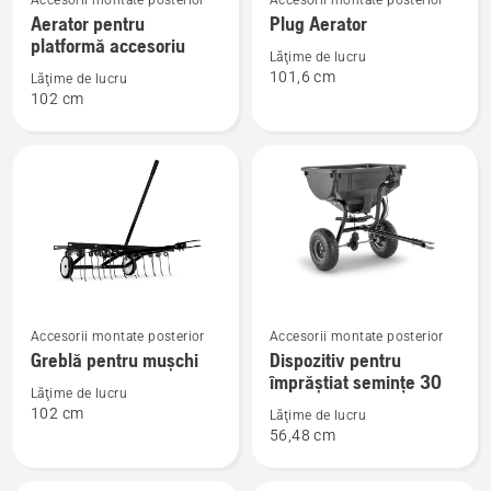
Accesorii montate posterior
Accesorii montate posterior
mai
mai
Aerator pentru
Plug Aerator
multe
multe
platformă accesoriu
Lăţime de lucru
detalii
detalii
101,6 cm
Lăţime de lucru
despre
despre
102 cm
Aerator
Plug
pentru
Aerator
platformă
accesoriu
Vezi
Vezi
Accesorii montate posterior
Accesorii montate posterior
mai
mai
Greblă pentru mușchi
Dispozitiv pentru
multe
multe
împrăștiat semințe 30
Lăţime de lucru
detalii
detalii
102 cm
Lăţime de lucru
despre
despre
56,48 cm
Greblă
Dispozitiv
pentru
pentru