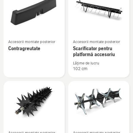
produsele
Vezi
Vezi
Accesorii montate posterior
Accesorii montate posterior
mai
mai
Contragreutate
Scarificator pentru
multe
multe
platformă accesoriu
detalii
detalii
Lăţime de lucru
despre
despre
102 cm
Contragreutate
Scarificator
pentru
platformă
accesoriu
Vezi
Vezi