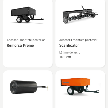
mușchi
împrăștiat
semințe
30
Vezi
Vezi
Accesorii montate posterior
Accesorii montate posterior
mai
mai
Remorcă Promo
Scarificator
multe
multe
detalii
detalii
Lăţime de lucru
102 cm
despre
despre
Remorcă
Scarificator
Promo
Vezi
Vezi