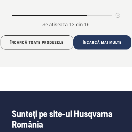
sac
de
dublu
împrăştiere
Se afișează 12 din 16
ÎNCARCĂ TOATE PRODUSELE
ÎNCARCĂ MAI MULTE
Sunteți pe site-ul Husqvarna
România