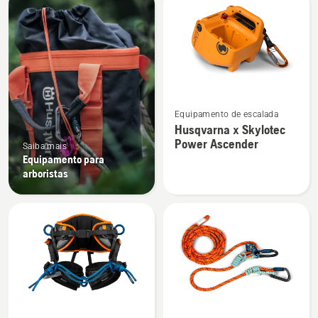
os
produtos
Ver
Equipamento de escalada
mais
Husqvarna x Skylotec
detalhes
Power Ascender
Saiba mais
sobre
Equipamento para
Husqvarna
arboristas
x
Skylotec
Power
Ascender
Ver
Ver