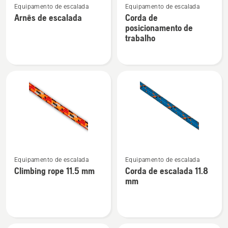
Equipamento de escalada
Equipamento de escalada
mais
mais
Arnês de escalada
Corda de
detalhes
detalhes
posicionamento de
sobre
sobre
trabalho
Arnês
Corda
de
de
escalada
posicionamento
de
trabalho
Ver
Ver
Equipamento de escalada
Equipamento de escalada
mais
mais
Climbing rope 11.5 mm
Corda de escalada 11.8
detalhes
detalhes
mm
sobre
sobre
Climbing
Corda
rope
de
11.5
escalada