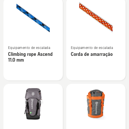
mm
11.8
mm
Ver
Ver
Equipamento de escalada
Equipamento de escalada
mais
mais
Climbing rope Ascend
Corda de amarração
detalhes
detalhes
11.0 mm
sobre
sobre
Climbing
Corda
rope
de
Ascend
amarração
11.0
mm
Ver
Ver