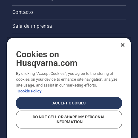
Contacto
Sala de imprensa
Informações legais sobre o produto
Cookies on
Outros websites da Husqvarna
Husqvarna.com
A abordagem da Husqvarna à sustentabilidade
By clicking “Accept Cookies”, you agree to the storing of
cookies on your device to enhance site navigation, analyze
site usage, and assist in our marketing efforts.
Cookie Policy
ACCEPT COOKIES
DO NOT SELL OR SHARE MY PERSONAL
INFORMATION
© Husqvarna AB (publ). Todos os direitos reservados.