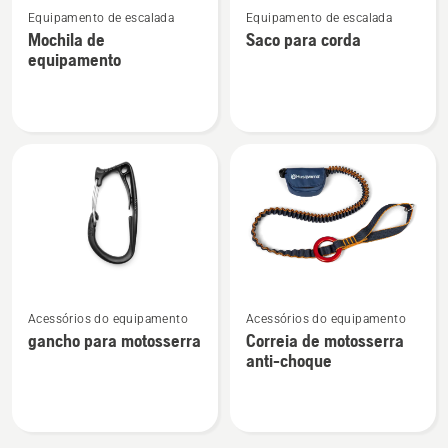
Equipamento de escalada
Equipamento de escalada
mais
mais
Mochila de
Saco para corda
detalhes
detalhes
equipamento
sobre
sobre
Mochila
Saco
de
para
equipamento
corda
Ver
Ver
Acessórios do equipamento
Acessórios do equipamento
mais
mais
gancho para motosserra
Correia de motosserra
detalhes
detalhes
anti-choque
sobre
sobre
gancho
Correia
para
de
motosserra
motosserra