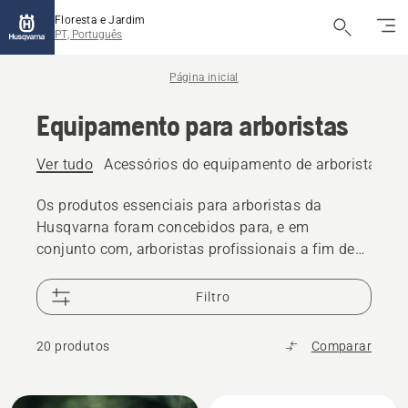
Floresta e Jardim
PT, Português
Página inicial
Equipamento para arboristas
Ver tudo
Acessórios do equipamento de arborista
Eq
Os produtos essenciais para arboristas da
Husqvarna foram concebidos para, e em
conjunto com, arboristas profissionais a fim de
satisfazer as suas necessidades mais exigentes.
Filtro
20 produtos
Comparar
Todos