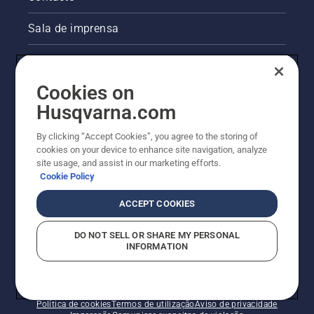
Sala de imprensa
Informações legais sobre o produto
Cookies on
Outros websites da Husqvarna
Husqvarna.com
A abordagem da Husqvarna à sustentabilidade
By clicking “Accept Cookies”, you agree to the storing of
cookies on your device to enhance site navigation, analyze
site usage, and assist in our marketing efforts.
Cookie Policy
ACCEPT COOKIES
DO NOT SELL OR SHARE MY PERSONAL
INFORMATION
© Husqvarna AB (publ). Todos os direitos reservados.
Os preços apresentados são os PVP recomendados.
Política de cookies
Termos de utilização
Aviso de privacidade