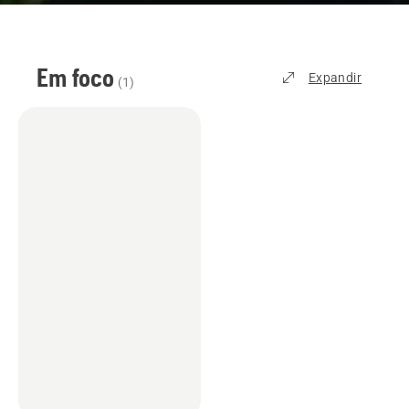
Em foco
Expandir
(
1
)