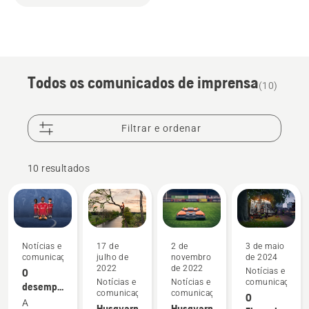
Todos os comunicados de imprensa
(10)
Filtrar e ordenar
10 resultados
Notícias e
17 de
2 de
3 de maio
comunicações
julho de
novembro
de 2024
2022
de 2022
O
Notícias e
Notícias e
Notícias e
comunicações
desempenho
comunicações
comunicações
O
superior
A
Husqvarna
Husqvarna