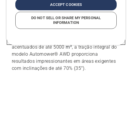
ACCEPT COOKIES
DO NOT SELL OR SHARE MY PERSONAL
INFORMATION
Husqvarna Automower® AWD
Para a manutenção diária de áreas com declives
acentuados de até 5000
m²
, a tração integral do
modelo Automower® AWD proporciona
resultados impressionantes em áreas exigentes
com inclinações de até 70% (35°).
Explorar o Automower® 535 AWD EPOS®
TODOS OS ROBÔS CORTA-RELVA PROFISSIONAIS