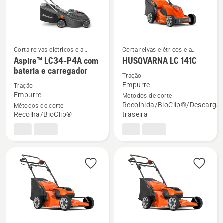
Corta-relvas elétricos e a
Corta-relvas elétricos e a
bateria
bateria
Ver
Ver
Aspire™ LC34-P4A com
HUSQVARNA LC 141C
bateria e carregador
mais
mais
Tração
detalhes
detalhes
Empurre
Tração
sobre
sobre
Empurre
Métodos de corte
Recolhida/BioClip®/Descarga
Métodos de corte
Aspire™
HUSQVARNA
Recolha/BioClip®
traseira
LC34-
LC 141C
P4A
com
bateria
e
carregador