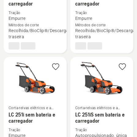
carregador
carregador
mais
mais
Tração
Tração
detalhes
detalhes
Empurre
Empurre
sobre
sobre
Métodos de corte
Métodos de corte
LC 137i
LC 137i
Recolhida/BioClip®/Descarga
Recolhida/BioClip®/Descarga
sem
com
traseira
traseira
bateria
bateria
e
e
carregador
carregador
Corta-relvas elétricos e a
Corta-relvas elétricos e a
bateria
bateria
LC 251i sem bateria e
LC 251iS sem bateria e
Ver
Ver
carregador
carregador
mais
mais
Tração
Tração
detalhes
detalhes
Empurre
Autopropulsionado, única