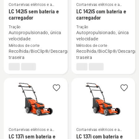
Corta-relvas elétricos e a
Corta-relvas elétricos e a
bateria
bateria
LC 142iS sem bateria e
LC 142iS com bateria e
Ver
Ver
carregador
carregador
mais
mais
Tração
Tração
detalhes
detalhes
Autopropulsionado, única
Autopropulsionado, única
sobre
sobre
velocidade
velocidade
Métodos de corte
Métodos de corte
LC 142iS
LC 142iS
Recolhida/BioClip®/Descarga
Recolhida/BioClip®/Descarga
sem
com
traseira
traseira
bateria
bateria
e
e
carregador
carregador
Corta-relvas elétricos e a
Corta-relvas elétricos e a
bateria
bateria
LC 137i sem bateria e
LC 137i com bateria e
Ver
Ver