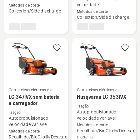
sobre
sobre
velocidade
Métodos de corte
LC 251i
LC 251iS
Collection/Side discharge
Métodos de corte
sem
sem
Collection/Side discharge
bateria
bateria
e
e
carregador
carregador
Corta-relvas elétricos e a
Corta-relvas elétricos e a
bateria
bateria
LC 347iVX sem bateria
Husqvarna LC 353iVX
Ver
Ver
e carregador
Tração
mais
mais
Autopropulsionado,
Tração
detalhes
detalhes
Autopropulsionado,
velocidade variável
sobre
sobre
velocidade variável
Métodos de corte
Recolhida/BioClip®/Descarga
Métodos de corte
LC 347iVX
Husqvarna
Recolhida/BioClip®/Descarga
traseira
sem
LC 353iVX