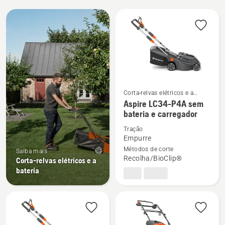
Todos
os
produtos
Corta-relvas elétricos e a
bateria
Ver
Aspire LC34-P4A sem
bateria e carregador
mais
detalhes
Tração
sobre
Empurre
Métodos de corte
Aspire
Saiba mais
Recolha/BioClip®
Corta-relvas elétricos e a
LC34-
bateria
P4A
sem
bateria
e
carregador