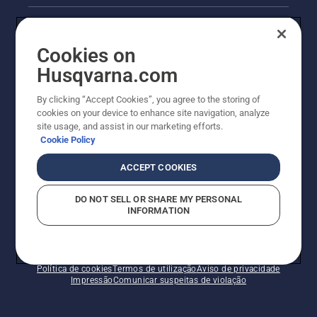
Informações legais sobre o produto
Cookies on
Outros websites da Husqvarna
Husqvarna.com
A abordagem da Husqvarna à sustentabilidade
By clicking “Accept Cookies”, you agree to the storing of
cookies on your device to enhance site navigation, analyze
site usage, and assist in our marketing efforts.
Cookie Policy
ACCEPT COOKIES
DO NOT SELL OR SHARE MY PERSONAL
INFORMATION
© Husqvarna AB (publ). Todos os direitos reservados.
Os preços apresentados são os PVP recomendados.
Política de cookies
Termos de utilização
Aviso de privacidade
Impressão
Comunicar suspeitas de violação