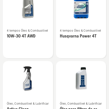
Ver
Ver
4 tempos Óleo & Combustível
4 tempos Óleo & Combustível
mais
mais
10W-30 4T AWD
Husqvarna Power 4T
detalhes
detalhes
sobre
sobre
10W-
Husqvarna
30
Power
4T
4T
AWD
Ver
Ver
Óleo, Combustível & Lubrificar
Óleo, Combustível & Lubrificar
mais
mais
Active Clean
Óleo para filtros de ar