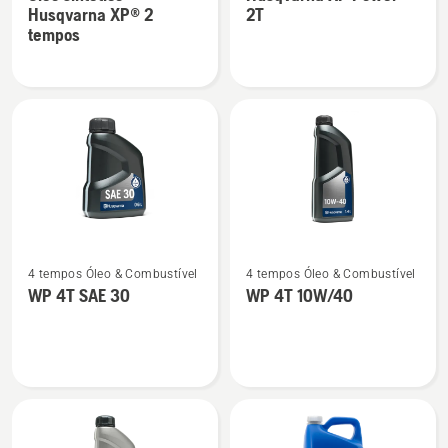
detalhes
detalhes
Husqvarna XP® 2
2T
sobre
sobre
tempos
Óleo
Husqvarna
sintético
XP
Husqvarna
Power
XP®
2T
2
tempos
Ver
Ver
4 tempos Óleo & Combustível
4 tempos Óleo & Combustível
mais
mais
WP 4T SAE 30
WP 4T 10W/40
detalhes
detalhes
sobre
sobre
WP 4T
WP 4T
SAE 30
10W/40