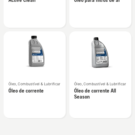
detalhes
detalhes
sobre
sobre
Active
Óleo
Clean
para
filtros
de
ar
Ver
Ver
Óleo, Combustível & Lubrificar
Óleo, Combustível & Lubrificar
mais
mais
Óleo de corrente
Óleo de corrente All
detalhes
detalhes
Season
sobre
sobre
Óleo
Óleo
de
de
corrente
corrente
All