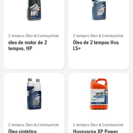
produtos
Ver
Ver
2 tempos Óleo & Combustível
2 tempos Óleo & Combustível
mais
mais
óleo de motor de 2
Óleo de 2 tempos Hva
detalhes
detalhes
tempos, HP
LS+
sobre
sobre
óleo
Óleo
de
de
motor
2
de
tempos
2
Hva
tempos,
LS+
HP
Ver
Ver
2 tempos Óleo & Combustível
2 tempos Óleo & Combustível
mais
mais
Óleo sintético
Husqvarna XP Power