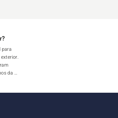
r?
 para 
xterior. 
ram 
os da 
garantir 
a útil 