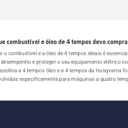
ue combustível e óleo de 4 tempos devo compra
ar o combustível e a óleo de 4 tempos ideais é essencial
desempenho e proteger o seu equipamento elétrico no e
asolina a 4 tempos óleo e a 4 tempos da Husqvarna fo
olvidas especificamente para máquinas a quatro temp
, como corta-relvas, tratores de jardim e Riders, para 
vada durabilidade, uma excelente lubrificação e uma vid
motor prolongada.