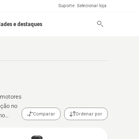
Suporte
Selecionar loja
ades e destaques
a motores
ação no
Comparar
Ordenar por
mo