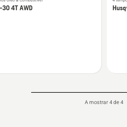
pos Óleo & Combustível
4 tempo
mais
-30 4T AWD
Husq
s
detalhes
sobre
Husqvar
Power
4T
A mostrar 4 de 4