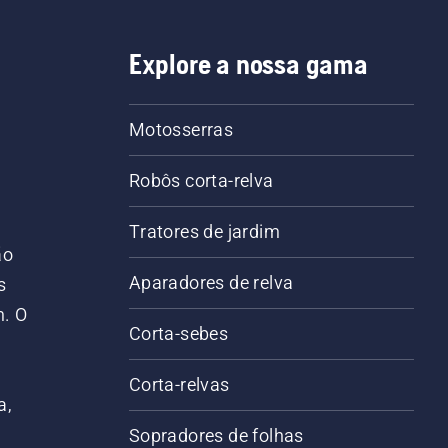
Explore a nossa gama
Motosserras
Robôs corta-relva
Tratores de jardim
ão
Aparadores de relva
s
m. O
Corta-sebes
Corta-relvas
a,
Sopradores de folhas