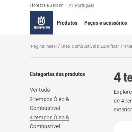
Floresta e Jardim
–
PT, Português
Produtos
Peças e acessórios
Página inicial
Óleo, Combustível & Lubrificar
4 t
4 t
Categorias dos produtos
Ver tudo
Explore
2 tempos Óleo &
de 4 te
Combustível
exterio
4 tempos Óleo &
desemp
Todo
Combustível