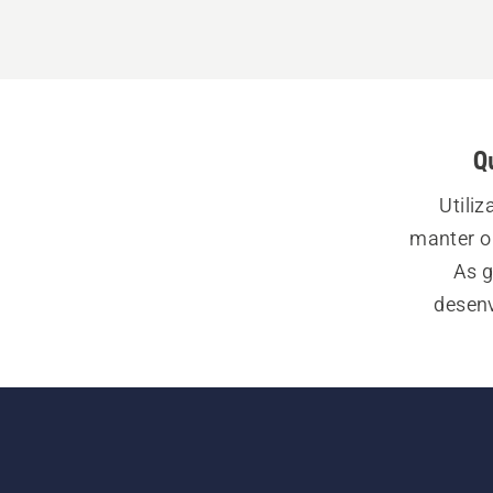
Q
Utiliz
manter o 
As g
desenv
Husqvarna
uma ele