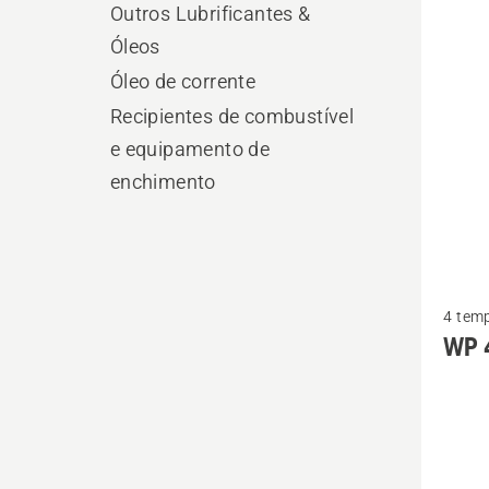
os
Outros Lubrificantes &
produ
Óleos
Óleo de corrente
Recipientes de combustível
e equipamento de
enchimento
Ver
4 tem
mais
WP 
detalhe
sobre
WP 4T
SAE 30