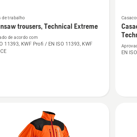
Ver
 de trabalho
Casacos
mais
nsaw trousers, Technical Extreme
Casac
s
detalhes
Tech
ado de acordo com
sobre
O 11393, KWF Profi / EN ISO 11393, KWF
Aprova
saw
Casaco
, CE
EN ISO
s,
florestal
cal
de
e
alta
visibilid
Technica
Extreme