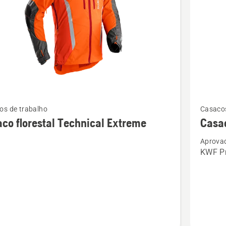
Ver
os de trabalho
Casacos
mais
co florestal Technical Extreme
Casac
s
detalhes
Aprova
sobre
KWF Pr
o
Casaco
l
florestal
cal
Technica
e
Extreme