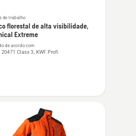
 de trabalho
o florestal de alta visibilidade,
nical Extreme
do de acordo com
 20471 Class 3, KWF Profi
ade,
l