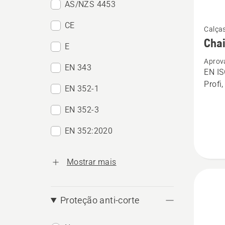
AS/NZS 4453
Ver
CE
Calças
mais
Chai
E
detalhe
Aprov
sobre
EN 343
EN IS
Chain
Profi
EN 352-1
trouser
Techni
EN 352-3
Extrem
EN 352:2020
Mostrar mais
Proteção anti-corte