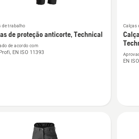
Ver
 de trabalho
Calças 
mais
as de proteção anticorte, Technical
Calça
s
detalhes
Tech
ado de acordo com
sobre
rofi, EN ISO 11393
Aprova
Calças
EN ISO
para
ão
trabalho
te,
com
cal
motosse
Technica
(homem