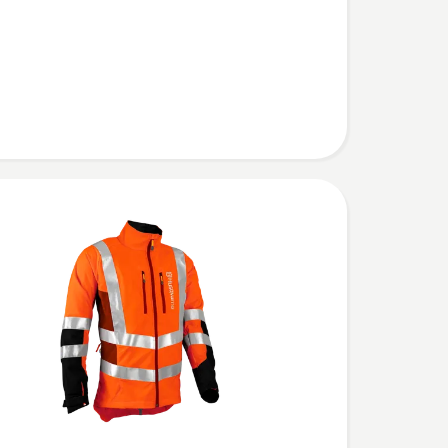
l
ura