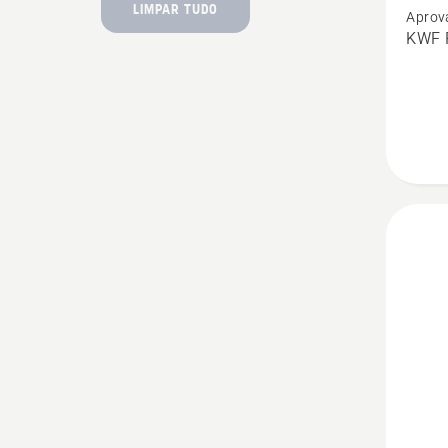
LIMPAR TUDO
Aprov
Casac
KWF P
Floresta
Techni
Extrem
mulher