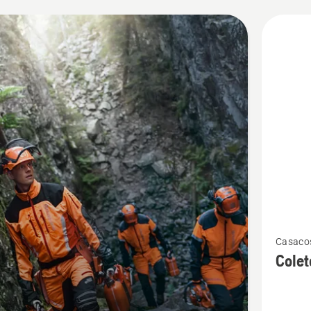
para qualquer desafio.
s
tos
Ver
Casacos
mais
Colet
detalhes
sobre
Colete