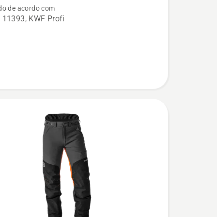
do de acordo com
 11393, KWF Profi
rra,
l