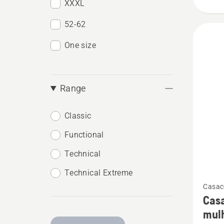
XXXL
52-62
One size
Range
Classic
Functional
Technical
Technical Extreme
Ver
Casac
mais
Casa
detalhe
mul
sobre