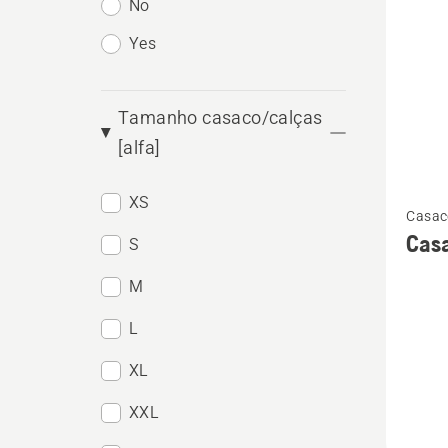
No
Yes
Tamanho casaco/calças
[alfa]
Ver
XS
Casac
mais
Casa
S
detalhe
sobre
M
Casac
L
floresta
XL
Techni
Extrem
XXL