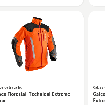
Ver
os de trabalho
Calças 
mais
co Florestal, Technical Extreme
Calça
s
detalhes
her
Extre
sobre