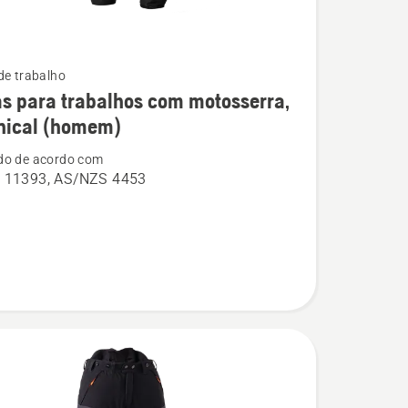
de trabalho
s para trabalhos com motosserra,
nical (homem)
do de acordo com
 11393, AS/NZS 4453
s
rra,
l
)