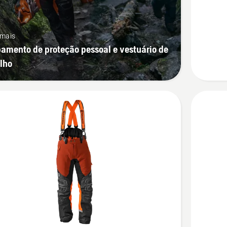
Technica
para
 mais
silvicult
amento de proteção pessoal e vestuário de
lho