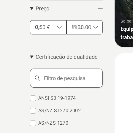
Preço
Saiba
De
Para
Equip
traba
Certificação de qualidade
Filtro
de
pesquisa
ANSI S3.19-1974
AS/NZ S1270:2002
AS/NZS 1270