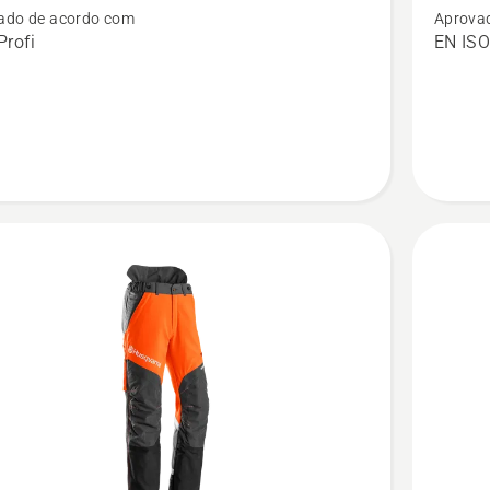
ado de acordo com
Aprova
o
Calças
rofi
EN ISO
l,
de
cal
motosse
e
Technica
Extreme
Arborist