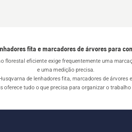
enhadores fita e marcadores de árvores para co
ho florestal eficiente exige frequentemente uma marcaç
e uma medição precisa.
usqvarna de lenhadores fita, marcadores de árvores e 
s oferece tudo o que precisa para organizar o trabalho
. As fitas estão marcadas em ambos os lados e os pin
precisos e fáceis de usar.