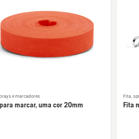
tos
Ver
sprays e marcadores
Fita, s
mais
 para marcar, uma cor 20mm
Fita 
s
detalhes
sobre
Fita
métrica