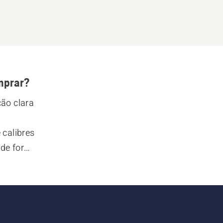
mprar?
ão clara 
calibres 
 de forma 
ças são 