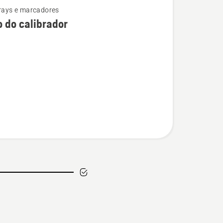
prays e marcadores
o do calibrador
or