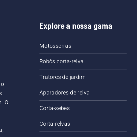
Explore a nossa gama
Motosserras
Robôs corta-relva
Tratores de jardim
ão
Aparadores de relva
s
m. O
Corta-sebes
Corta-relvas
a,