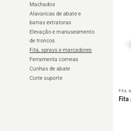
Machados
os
Alavancas de abate e
produ
barras extratoras
Elevação e manuseamento
de troncos
Fita, sprays e marcadores
Ferramenta correias
Cunhas de abate
Corte suporte
Ver
Fita, 
mais
Fita
detalhe
sobre
Fita
para