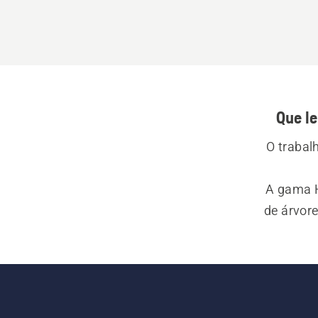
Que l
O trabal
A gama H
de árvore
adequada