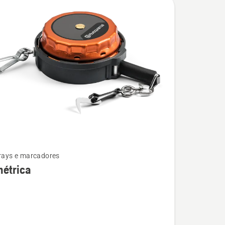
prays e marcadores
métrica