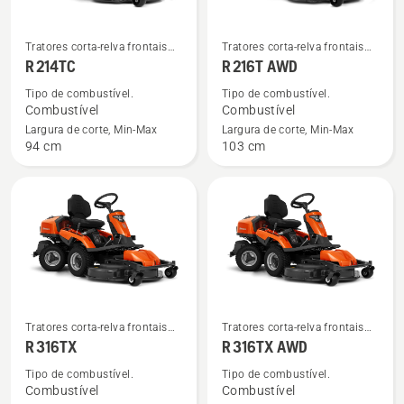
Ver
Ver
Tratores corta-relva frontais
Tratores corta-relva frontais
mais
mais
residenciais
residenciais
R 214TC
R 216T AWD
detalhes
detalhes
Tipo de combustível.
Tipo de combustível.
sobre
sobre
Combustível
Combustível
R 214TC
R 216T
Largura de corte, Min-Max
Largura de corte, Min-Max
94 cm
103 cm
AWD
Ver
Ver
Tratores corta-relva frontais
Tratores corta-relva frontais
mais
mais
residenciais
residenciais
R 316TX
R 316TX AWD
detalhes
detalhes
Tipo de combustível.
Tipo de combustível.
sobre
sobre
Combustível
Combustível