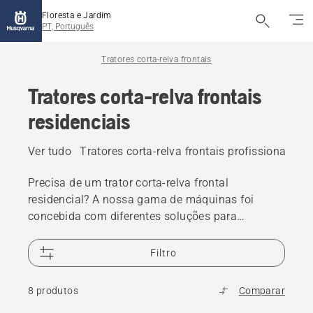
Floresta e Jardim
PT, Português
Tratores corta-relva frontais
Tratores corta-relva frontais
residenciais
Ver tudo
Tratores corta-relva frontais profissionais
T
Precisa de um trator corta-relva frontal
residencial? A nossa gama de máquinas foi
concebida com diferentes soluções para
diferentes necessidades. Existem diferentes
acessórios, quer seja para cortar relva ou limpar
Filtro
neve, que vão elevar as máquinas a um novo
patamar.
8 produtos
Comparar