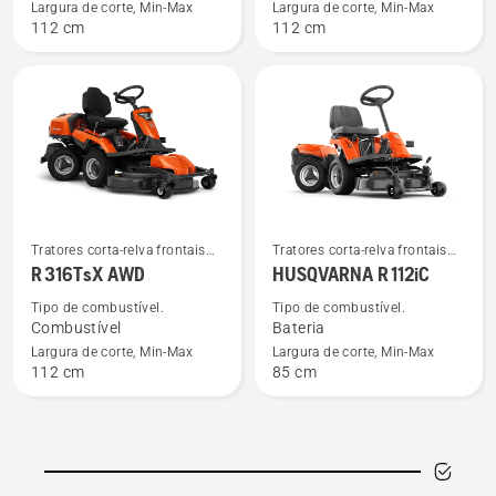
R 316TX
R 316TX
Largura de corte, Min-Max
Largura de corte, Min-Max
112 cm
112 cm
AWD
Ver
Ver
Tratores corta-relva frontais
Tratores corta-relva frontais
mais
mais
residenciais
residenciais
R 316TsX AWD
HUSQVARNA R 112iC
detalhes
detalhes
Tipo de combustível.
Tipo de combustível.
sobre
sobre
Combustível
Bateria
R 316TsX
HUSQVARNA
Largura de corte, Min-Max
Largura de corte, Min-Max
112 cm
85 cm
AWD
R 112iC