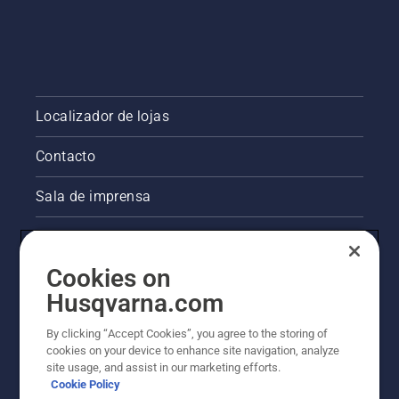
Localizador de lojas
Contacto
Sala de imprensa
Informações legais sobre o produto
Cookies on
Outros websites da Husqvarna
Husqvarna.com
A abordagem da Husqvarna à sustentabilidade
By clicking “Accept Cookies”, you agree to the storing of
cookies on your device to enhance site navigation, analyze
site usage, and assist in our marketing efforts.
Cookie Policy